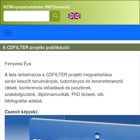
Ugrás a tartalomra
KÖRnyezetvédelmi INFOrmáció
Search
A CDFILTER projekt publikációi
Fenyvesi Éva
A
lista
tartalmazza
a CDFILTER
projekt
megvalósítása
során
készült
tanulmányok
,
tudományos
és
ismeretterjesztő
cikkek
,
konferencia
előadások
és
poszterek
,
szakdolgozatok
,
diplomamunkák
, PhD
tézisek
,
stb
.
bibliográfiai
adatait
.
Csatolt kép(ek)