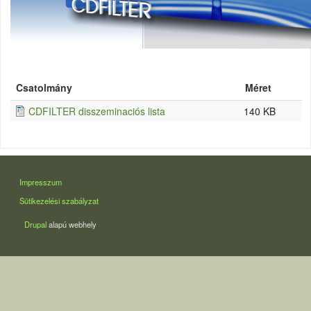
Csatolmány
Méret
CDFILTER disszeminaciós lista
140 KB
LÁBLÉC
Impresszum
Sütikezelési szabályzat
Drupal
alapú webhely