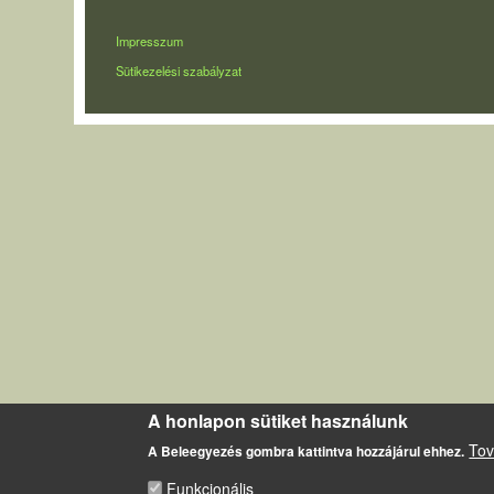
LÁBLÉC
Impresszum
Sütikezelési szabályzat
A honlapon sütiket használunk
Tov
A Beleegyezés gombra kattintva hozzájárul ehhez.
Funkcionális