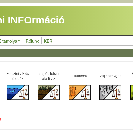
i INFOrmáció
E-tanfolyam
Rólunk
KÉR
Felszíni víz és
Talaj és felszín
Hulladék
Zaj és rezgés
üledék
alatti víz
!