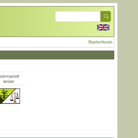
Search
User account 
Bejelentkezés
Szennyezett
terület