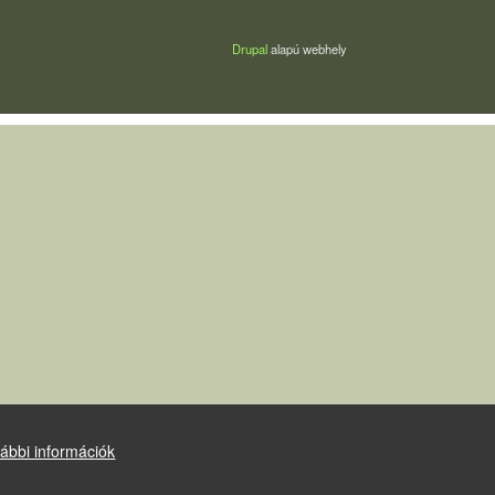
Drupal
alapú webhely
ábbi információk