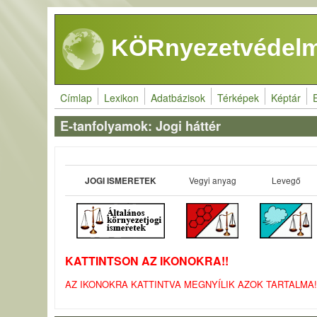
Ugrás a tartalomra
KÖRnyezetvédelm
Címlap
Lexikon
Adatbázisok
Térképek
Képtár
E-tanfolyamok: Jogi háttér
Vegyi anyag
Levegő
JOGI ISMERETEK
KATTINTSON AZ IKONOKRA!!
AZ IKONOKRA KATTINTVA MEGNYÍLIK AZOK TARTALMA!