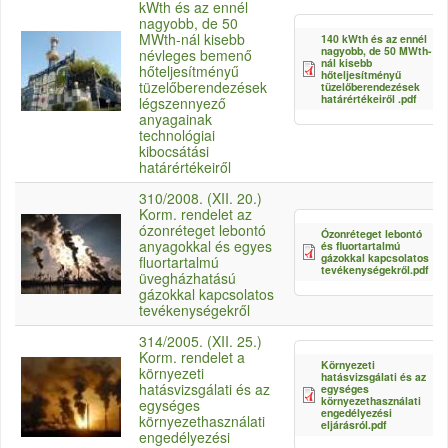
kWth és az ennél
nagyobb, de 50
MWth-nál kisebb
140 kWth és az ennél
nagyobb, de 50 MWth-
névleges bemenő
nál kisebb
hőteljesítményű
hőteljesítményű
tüzelőberendezések
tüzelőberendezések
határértékeiről .pdf
légszennyező
anyagainak
technológiai
kibocsátási
határértékeiről
310/2008. (XII. 20.)
Korm. rendelet az
ózonréteget lebontó
Ózonréteget lebontó
anyagokkal és egyes
és fluortartalmú
gázokkal kapcsolatos
fluortartalmú
tevékenységekről.pdf
üvegházhatású
gázokkal kapcsolatos
tevékenységekről
314/2005. (XII. 25.)
Korm. rendelet a
Környezeti
környezeti
hatásvizsgálati és az
hatásvizsgálati és az
egységes
környezethasználati
egységes
engedélyezési
környezethasználati
eljárásról.pdf
engedélyezési