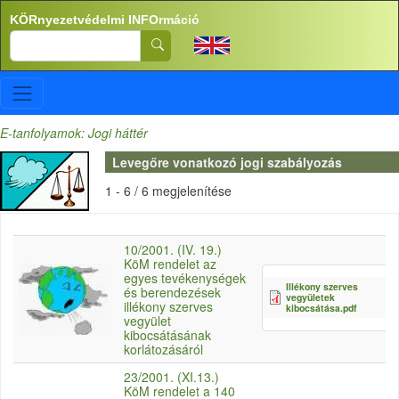
Ugrás a tartalomra
KÖRnyezetvédelmi INFOrmáció
Search
E-tanfolyamok: Jogi háttér
Levegőre vonatkozó jogi szabályozás
1 - 6 / 6 megjelenítése
10/2001. (IV. 19.)
KöM rendelet az
egyes tevékenységek
Illékony szerves
és berendezések
vegyületek
illékony szerves
kibocsátása.pdf
vegyület
kibocsátásának
korlátozásáról
23/2001. (XI.13.)
KöM rendelet a 140