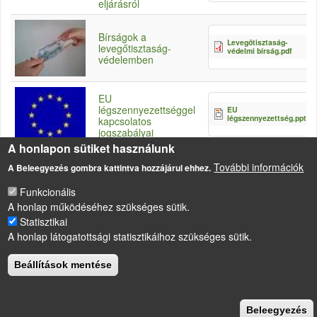
eljárásról
Bírságok a
Levegőtisztaság-
levegőtisztaság-
védelmi bírság.pdf
védelemben
EU
légszennyezettséggel
EU
légszennyezettség.ppt
kapcsolatos
jogszabályai
A honlapon sütiket használunk
További információk
A Beleegyezés gombra kattintva hozzájárul ehhez.
Funkcionális
A honlap működéséhez szükséges sütik.
Statisztikai
LÁBLÉC
Impresszum
A honlap látogatottsági statisztikáihoz szükséges sütik.
Sütikezelési szabályzat
Beállítások mentése
Drupal
alapú webhely
Beleegyezés