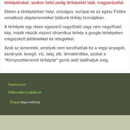
térképtárakat, azokon belül pedig térképeket talál, magyarázattal.
Ebben a térképtárban helyi, országos, európai és az egész Földre
vonatkozó alapismereteket találunk térkép formájában.
A térképek egy része egyszerű nagyítható vagy nem nagyítható
kép, másik részük viszont dinamikus térkép a google-térképeken
megszokott jelölésekkel és rétegekkel.
Azok az ismeretek, amelyek nem sorolhatóak be a vegyi anyagok,
ásványok, levegő, víz, talaj, stb. témakörökbe, azokat a
"Környezetismereti térképtár" gomb alatt találhatjuk meg.
LÁBLÉC
Impresszum
Sütikezelési szabályzat
Drupal
alapú webhely