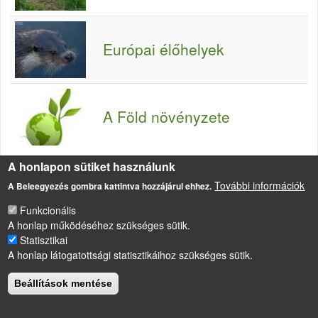
Európai élőhelyek
A Föld növényzete
A honlapon sütiket használunk
További információk
A Beleegyezés gombra kattintva hozzájárul ehhez.
Funkcionális
A honlap működéséhez szükséges sütik.
LÁBLÉC
Impresszum
Statisztikai
A honlap látogatottsági statisztikáihoz szükséges sütik.
Sütikezelési szabályzat
Drupal
alapú webhely
Beállítások mentése