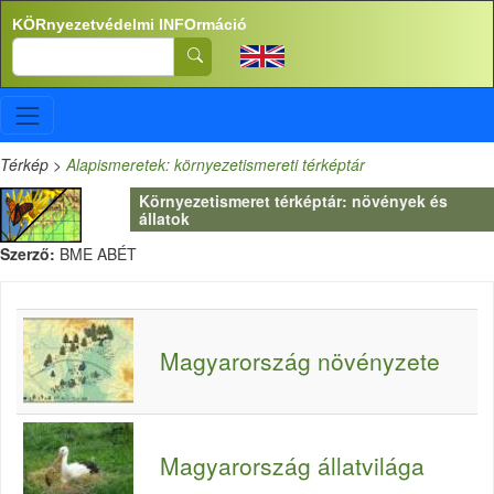
Ugrás a tartalomra
KÖRnyezetvédelmi INFOrmáció
Search
Térkép
>
Alapismeretek: környezetismereti térképtár
Környezetismeret térképtár: növények és
állatok
Szerző:
BME ABÉT
Magyarország növényzete
Magyarország állatvilága