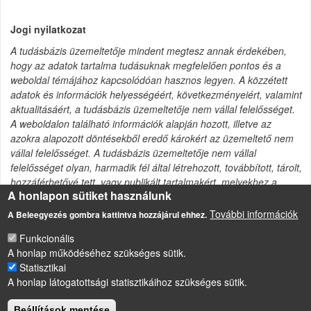
Jogi nyilatkozat
A tudásbázis üzemeltetője mindent megtesz annak érdekében,
hogy az adatok tartalma tudásuknak megfelelően pontos és a
weboldal témájához kapcsolódóan hasznos legyen. A közzétett
adatok és információk helyességéért, következményeiért, valamint
aktualitásáért, a tudásbázis üzemeltetője nem vállal felelősséget.
A weboldalon található információk alapján hozott, illetve az
azokra alapozott döntésekből eredő károkért az üzemeltető nem
vállal felelősséget. A tudásbázis üzemeltetője nem vállal
felelősséget olyan, harmadik fél által létrehozott, továbbított, tárolt,
hozzáférhetővé tett, vagy publikált tartalmakért, melyekhez a
A honlapon sütiket használunk
tudásbázis kapcsolódik, vagy amelyekre hivatkozik.
További információk
A Beleegyezés gombra kattintva hozzájárul ehhez.
Funkcionális
A honlap működéséhez szükséges sütik.
Statisztikai
LÁBLÉC
Impresszum
A honlap látogatottsági statisztikáihoz szükséges sütik.
Sütikezelési szabályzat
Beállítások mentése