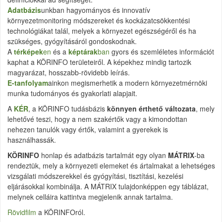
Adatbázis
unkban hagyományos és innovatív
környezetmonitoring módszereket és kockázatcsökkentési
technológiákat talál, melyek a környezet egészségéről és ha
szükséges, gyógyításáról gondoskodnak.
A
térképek
en
és a
képtárak
ban
gyors és szemléletes információt
kaphat a KÖRINFO területeiről. A képekhez mindig tartozik
magyarázat, hosszabb-rövidebb leírás.
E-tanfolyam
ainkon megismerhetik a modern környezetmérnöki
munka tudományos és gyakorlati alapjait.
A
KÉR
, a KÖRINFO tudásbázis
könnyen érthető változata
, mely
lehetővé teszi, hogy a nem szakértők vagy a kimondottan
nehezen tanulók vagy értők, valamint a gyerekek is
használhassák.
KÖRINFO
honlap és adatbázis tartalmát egy olyan
MÁTRIX
-ba
rendeztük, mely a környezeti elemeket és ártalmakat a lehetséges
vizsgálati módszerekkel és gyógyítási, tisztítási, kezelési
eljárásokkal kombinálja. A MÁTRIX tulajdonképpen egy táblázat,
melynek celláira kattintva megjelenik annak tartalma.
Rövidfilm
a KÖRINFOról.