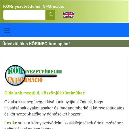
Ugrás a tartalomra
KÖRnyezetvédelmi INFOrmáció
Search
Üdvözöljük a KÖRINFO honlapján!
Oldalunk megújul, köszönjük türelmüket!
Oldalunkkal segítséget kívánunk nyújtani Önnek, hogy
hivatásának gyakorlásakor és magánemberként környezettudatos
és környezet-hatékony döntéseket hozzon.
Lexikon
unk a környezetvédelmi szakkifejezések értelmezéséhez
definíciókkal ad segítséget.