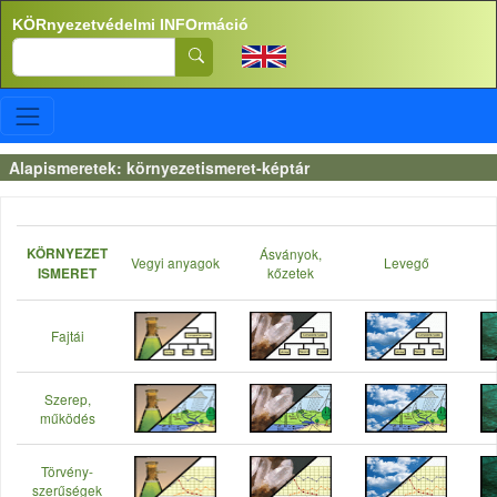
Ugrás a tartalomra
KÖRnyezetvédelmi INFOrmáció
Search
Alapismeretek: környezetismeret-képtár
KÖRNYEZET
Ásványok,
Vegyi anyagok
Levegő
kőzetek
ISMERET
Fajtái
Szerep,
működés
Törvény-
szerűségek