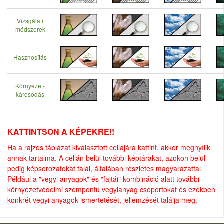
Vizsgálati
módszerek
Hasznosítás
Környezet-
károsodás
KATTINTSON A KÉPEKRE!!
Ha a rajzos táblázat kiválasztott cellájára kattint, akkor megnyílik
annak tartalma. A cellán belül további képtárakat, azokon belül
pedig képsorozatokat talál, általában részletes magyarázattal.
Például a "vegyi anyagok" és "fajtái" kombináció alatt további
környezetvédelmi szempontú vegyianyag csoportokat és ezekben
konkrét vegyi anyagok ismertetését, jellemzését találja meg.