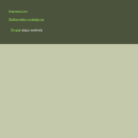
LÁBLÉC
Impresszum
Sütikezelési szabályzat
Drupal
alapú webhely