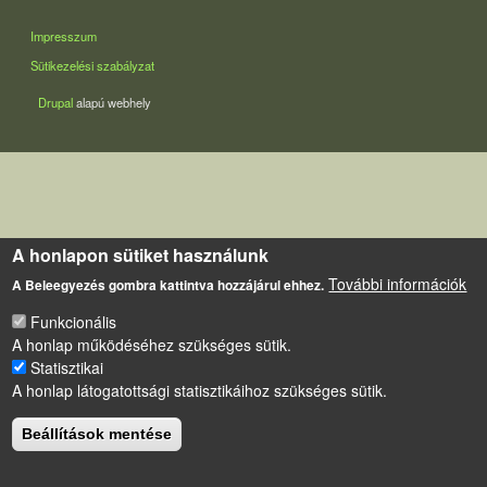
LÁBLÉC
Impresszum
Sütikezelési szabályzat
Drupal
alapú webhely
A honlapon sütiket használunk
További információk
A Beleegyezés gombra kattintva hozzájárul ehhez.
Funkcionális
A honlap működéséhez szükséges sütik.
Statisztikai
A honlap látogatottsági statisztikáihoz szükséges sütik.
Beállítások mentése