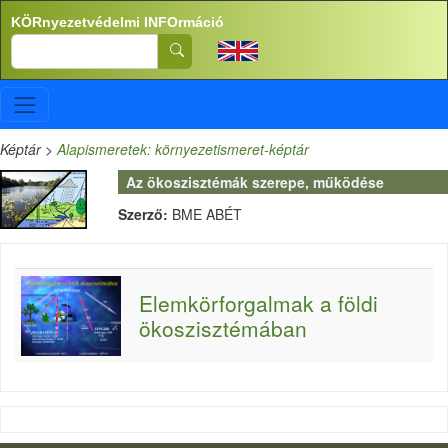
Ugrás a tartalomra
KÖRnyezetvédelmi INFOrmáció
Search
Képtár
>
Alapismeretek: környezetismeret-képtár
Az ökoszisztémák szerepe, működése
Szerző:
BME ABÉT
Elemkörforgalmak a földi
ökoszisztémában