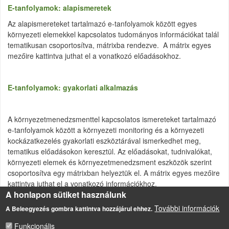
E-tanfolyamok: alapismeretek
Az alapismereteket tartalmazó e-tanfolyamok között egyes
környezeti elemekkel kapcsolatos tudományos információkat talál
tematikusan csoportosítva, mátrixba rendezve. A mátrix egyes
mezőire kattintva juthat el a vonatkozó előadásokhoz.
E-tanfolyamok: gyakorlati alkalmazás
A környezetmenedzsmenttel kapcsolatos ismereteket tartalmazó
e-tanfolyamok között a környezeti monitoring és a környezeti
kockázatkezelés gyakorlati eszköztárával ismerkedhet meg,
tematikus előadásokon keresztül. Az előadásokat, tudnivalókat,
környezeti elemek és környezetmenedzsment eszközök szerint
csoportosítva egy mátrixban helyeztük el. A mátrix egyes mezőire
kattintva juthat el a vonatkozó információkhoz.
A honlapon sütiket használunk
További információk
A Beleegyezés gombra kattintva hozzájárul ehhez.
Funkcionális