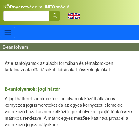
Ugrás a tartalomra
KÖRnyezetvédelmi INFOrmáció
Search
E-tanfolyam
Az e-tanfolyamok az alábbi formában és témakörökben
tartalmaznak előadásokat, leírásokat, összefoglalókat:
E-tanfolyamok: jogi háttér
A jogi hátteret tartalmazó e-tanfolyamok között általános
környezeti jogi ismereteket és az egyes környezeti elemekre
vonatkozó hazai és nemzetközi jogszabályokat gyűjtöttünk össze
mátrixba rendezve. A mátrix egyes mezőire kattintva juthat el a
vonatkozó jogszabályokhoz.