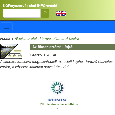
Ugrás a tartalomra
KÖRnyezetvédelmi INFOrmáció
Search
Képtár
>
Alapismeretek: környezetismeret-képtár
Az ökoszisztémák fajtái
Szerző:
BME ABÉT
A címekre kattintva megtekinthetjük az adott képhez tartozó részletes
leírást, a képekre kattintva diavetítés indul.
EUNIS: biodiverzitás adatbázis