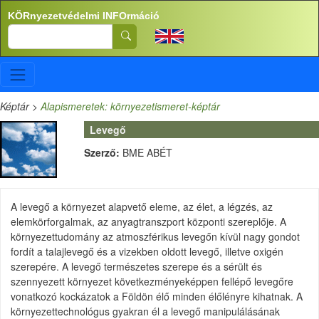
Ugrás a tartalomra
KÖRnyezetvédelmi INFOrmáció
Search
Képtár
>
Alapismeretek: környezetismeret-képtár
Levegő
Szerző:
BME ABÉT
A levegő a környezet alapvető eleme, az élet, a légzés, az
elemkörforgalmak, az anyagtranszport központi szereplője. A
környezettudomány az atmoszférikus levegőn kívül nagy gondot
fordít a talajlevegő és a vizekben oldott levegő, illetve oxigén
szerepére. A levegő természetes szerepe és a sérült és
szennyezett környezet következményeképpen fellépő levegőre
vonatkozó kockázatok a Földön élő minden élőlényre kihatnak. A
környezettechnológus gyakran él a levegő manipulálásának