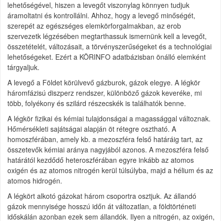
lehetőségével, hiszen a levegőt viszonylag könnyen tudjuk
áramoltatni és kontrollálni. Ahhoz, hogy a levegő minőségét,
szerepét az egészséges elemkörforgalmakban, az erob
szervezetk légzésében megtarthassuk ismernünk kell a levegőt,
összetételét, változásait, a törvényszerűségeket és a technológiai
lehetőségeket. Ezért a KÖRINFO adatbázisban önálló elemként
tárgyaljuk.
A levegő a Földet körülvevő gázburok, gázok elegye. A légkör
háromfázisú diszperz rendszer, különböző gázok keveréke, mi
több, folyékony és szilárd részecskék is találhatók benne.
A légkör fizikai és kémiai tulajdonságai a magassággal változnak.
Hőmérsékleti sajátságai alapján öt rétegre osztható. A
homoszférában, amely kb. a mezoszféra felső határáig tart, az
összetevők kémiai aránya nagyjából azonos. A mezoszféra felső
határától kezdődő heteroszférában egyre inkább az atomos
oxigén és az atomos nitrogén kerül túlsúlyba, majd a hélium és az
atomos hidrogén.
A légkört alkotó gázokat három csoportra osztjuk. Az állandó
gázok mennyisége hosszú időn át változatlan, a földtörténeti
időskálán azonban ezek sem állandók. Ilyen a nitrogén, az oxigén,