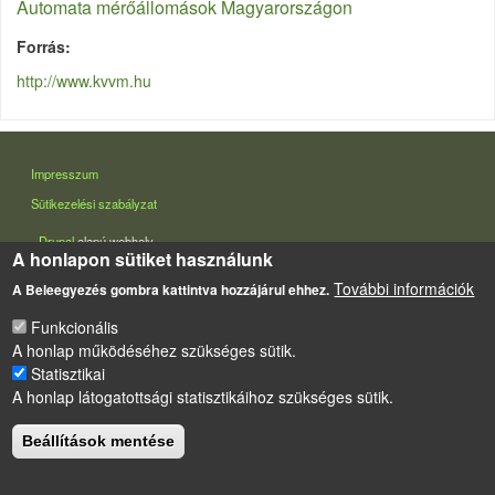
Automata mérőállomások Magyarországon
Forrás
http://www.kvvm.hu
LÁBLÉC
Impresszum
Sütikezelési szabályzat
Drupal
alapú webhely
A honlapon sütiket használunk
További információk
A Beleegyezés gombra kattintva hozzájárul ehhez.
Funkcionális
A honlap működéséhez szükséges sütik.
Statisztikai
A honlap látogatottsági statisztikáihoz szükséges sütik.
Beállítások mentése