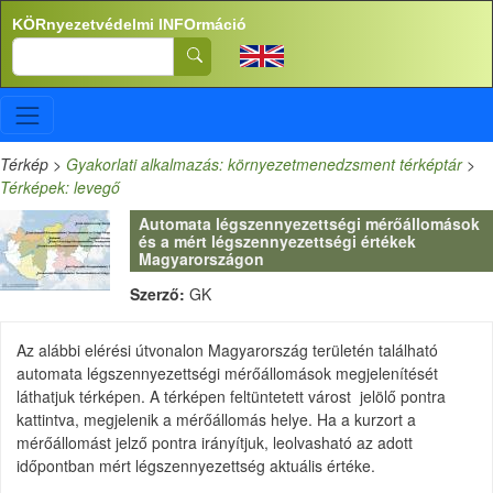
Ugrás a tartalomra
KÖRnyezetvédelmi INFOrmáció
Search
Térkép
>
Gyakorlati alkalmazás: környezetmenedzsment térképtár
>
Térképek: levegő
Automata légszennyezettségi mérőállomások
és a mért légszennyezettségi értékek
Magyarországon
Szerző:
GK
Az alábbi elérési útvonalon Magyarország területén található
automata légszennyezettségi mérőállomások megjelenítését
láthatjuk térképen. A térképen feltüntetett várost jelölő pontra
kattintva, megjelenik a mérőállomás helye. Ha a kurzort a
mérőállomást jelző pontra irányítjuk, leolvasható az adott
időpontban mért légszennyezettség aktuális értéke.