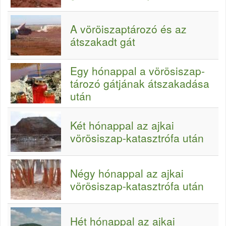
A vöröiszaptározó és az
átszakadt gát
Egy hónappal a vörösiszap-
tározó gátjának átszakadása
után
Két hónappal az ajkai
vörösiszap-katasztrófa után
Négy hónappal az ajkai
vörösiszap-katasztrófa után
Hét hónappal az ajkai