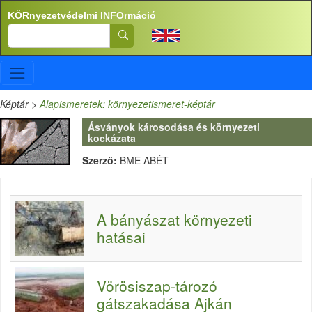
Ugrás a tartalomra
KÖRnyezetvédelmi INFOrmáció
Search
Képtár
>
Alapismeretek: környezetismeret-képtár
Ásványok károsodása és környezeti
kockázata
Szerző:
BME ABÉT
A bányászat környezeti
hatásai
Vörösiszap-tározó
gátszakadása Ajkán