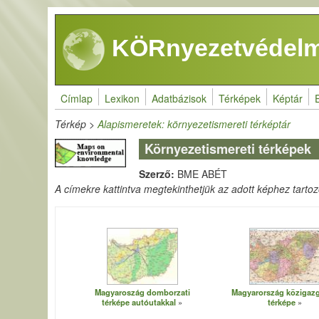
Ugrás a tartalomra
KÖRnyezetvédelm
Címlap
Lexikon
Adatbázisok
Térképek
Képtár
Térkép
>
Alapismeretek: környezetismereti térképtár
Környezetismereti térképek
Szerző:
BME ABÉT
A címekre kattintva megtekinthetjük az adott képhez tartozó 
Magyaroszág domborzati
Magyarország közigazg
térképe autóutakkal
térképe