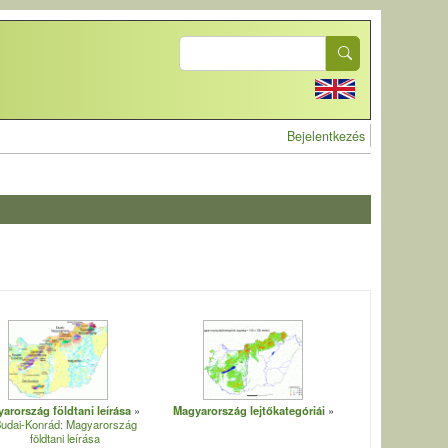
Search
User account 
Bejelentkezés
arország földtani leírása
Magyarország lejtőkategóriái
udai-Konrád: Magyarország
földtani leírása