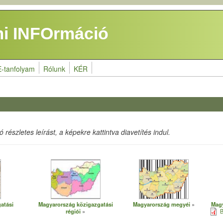
i INFOrmáció
E-tanfolyam
Rólunk
KÉR
részletes leírást, a képekre kattintva diavetítés indul.
atási
Magyarország közigazgatási
Magyarország megyéi
Magy
régiói
B