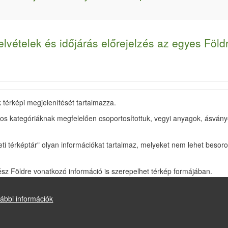
elvételek és időjárás előrejelzés az egyes Föld
 térképi megjelenítését tartalmazza.
 kategóriáknak megfelelően csoportosítottuk, vegyi anyagok, ásványok 
 térképtár" olyan információkat tartalmaz, melyeket nem lehet besorolni
ész Földre vonatkozó információ is szerepelhet térkép formájában.
ban, animált, nagyítható formában vagy a "google-map" térképi alapra
ábbi információk