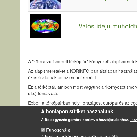
Valós idejű műholdf
A "környezetismereti térképtár" környezeti alapismeretek
Az alapismereteket a KÖRINFO-ban általában használatos
ökoszisztémák és az ember szerint.
Ez a térképtár, amiben most vagyunk a "környezetismereti
stb.) témák alá.
Ebben a térképtárban helyi, országos, európai és az eg
A honlapon sütiket használunk
A térképek ebben a térképtárban lehetnek fénykép formá
ebből a térképtárból linkek formájában érheti el.
Tov
A Beleegyezés gombra kattintva hozzájárul ehhez.
Funkcionális
A honlap működéséhez szükséges sütik.