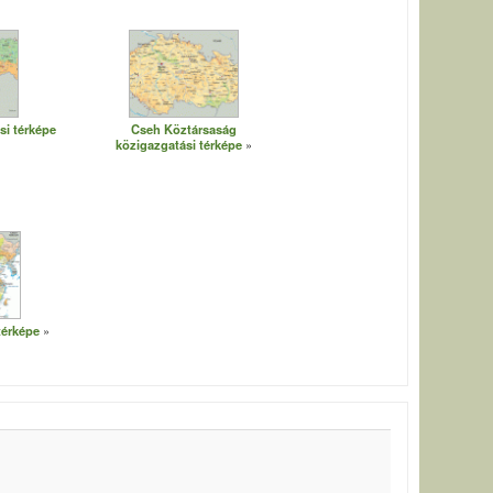
si térképe
Cseh Köztársaság
közigazgatási térképe
térképe