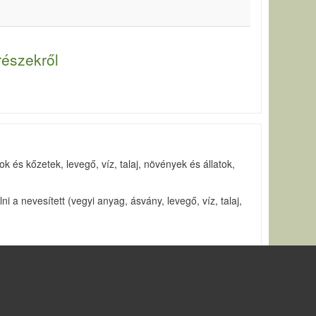
részekről
és kőzetek, levegő, víz, talaj, növények és állatok,
 a nevesített (vegyi anyag, ásvány, levegő, víz, talaj,
 felvett pontok formájában. A dinamikus térképeket