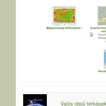
Magyarország földrengései
Ausztria köz
aut
Ausztr
térképe
Horvá
Valós idejű térképek