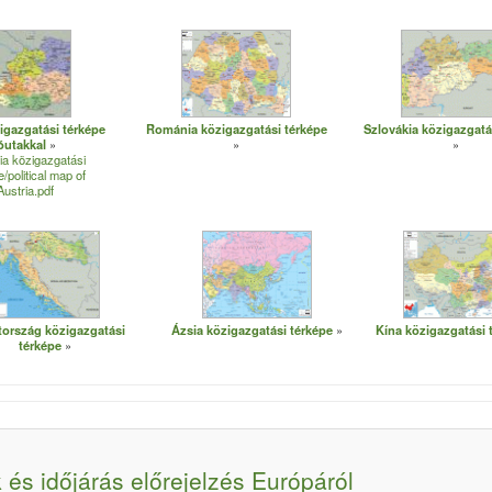
igazgatási térképe
Románia közigazgatási térképe
Szlovákia közigazgatá
óutakkal
ia közigazgatási
/political map of
Austria.pdf
tország közigazgatási
Ázsia közigazgatási térképe
Kína közigazgatási 
térképe
 és időjárás előrejelzés Európáról