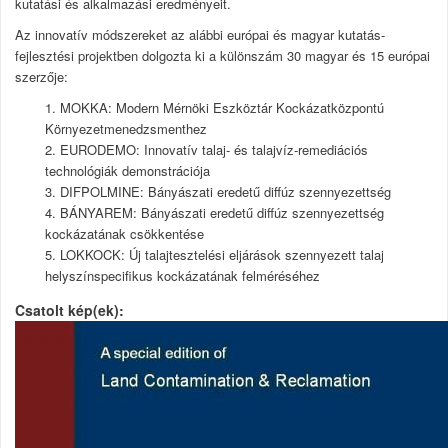
kutatási és alkalmazási eredményeit.
Az innovatív módszereket az alábbi európai és magyar kutatás-
fejlesztési projektben dolgozta ki a különszám 30 magyar és 15 európai
szerzője:
1. MOKKA: Modern Mérnöki Eszköztár Kockázatközpontú
Környezetmenedzsmenthez
2. EURODEMO: Innovatív talaj- és talajvíz-remediációs
technológiák demonstrációja
3. DIFPOLMINE: Bányászati eredetű diffúz szennyezettség
4.
BÁNYAREM: Bányászati eredetű diffúz szennyezettség
kockázatának csökkentése
5.
LOKKOCK: Új talajtesztelési eljárások szennyezett talaj
helyszínspecifikus kockázatának felméréséhez
Csatolt kép(ek)