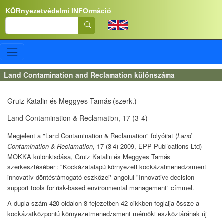
Ugrás a tartalomra
KÖRnyezetvédelmi INFOrmáció
Search
Land Contamination and Reclamation különszáma
Gruiz Katalin és Meggyes Tamás (szerk.)
Land Contamination & Reclamation, 17 (3-4)
Megjelent a "Land Contamination & Reclamation" folyóirat (
Land
Contamination & Reclamation
, 17 (3-4) 2009, EPP Publications Ltd)
MOKKA különkiadása, Gruiz Katalin és Meggyes Tamás
szerkesztésében: "Kockázatalapú környezeti kockázatmenedzsment
innovatív döntéstámogató eszközei" angolul "Innovative decision-
support tools for risk-based environmental management" címmel.
A dupla szám 420 oldalon 8 fejezetben 42 cikkben foglalja össze a
kockázatközpontú környezetmenedzsment mérnöki eszköztárának új