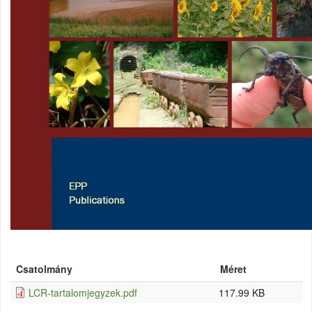
Csatolmány
Méret
LCR-tartalomjegyzek.pdf
117.99 KB