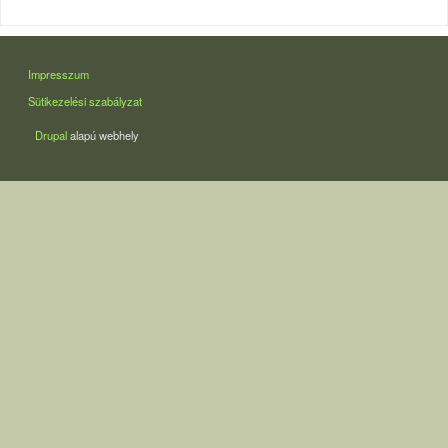
LÁBLÉC
Impresszum
Sütikezelési szabályzat
Drupal
alapú webhely