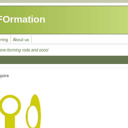
FOrmation
rning
About us
re-forming rods and cocci
ospore