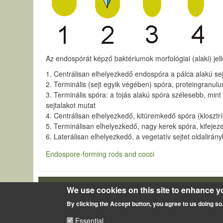
Az endospórát képző baktériumok morfológiai (alaki) jell
1. Centrálisan elhelyezkedő endospóra a pálca alakú se
2. Terminális (sejt egyik végében) spóra, proteingranul
3. Terminális spóra: a tojás alakú spóra szélesebb, mint
sejtalakot mutat
4. Centrálisan elhelyezkedő, kitüremkedő spóra (klosztr
5. Terminálisan elhelyezkedő, nagy kerek spóra, kifejez
6. Laterálisan elhelyezkedő, a vegetatív sejtet oldalirá
Endospore-forming rods and cocci
We use cookies on this site to enhance y
LÁBLÉC
Impressum
By clicking the Accept button, you agree to us doing so
Essential