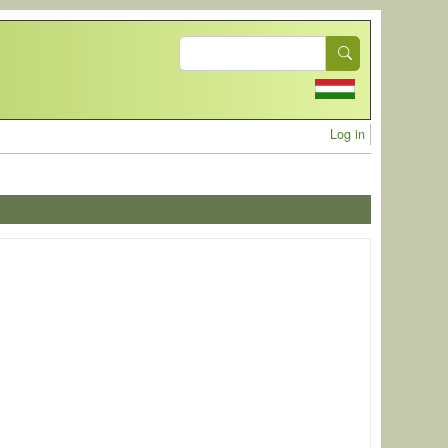
Search
User acc
Log in