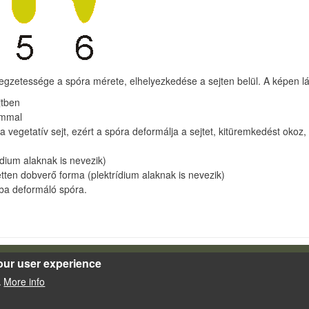
egzetessége a spóra mérete, elhelyezkedése a sejten belül. A képen lát
jtben
ummal
 a vegetatív sejt, ezért a spóra deformálja a sejtet, kitüremkedést ok
ídium alaknak is nevezik)
etten dobverő forma (plektrídium alaknak is nevezik)
nyba deformáló spóra.
our user experience
Powered by
Drupal
More info
.