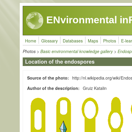
Skip to main content
ENvironmental in
Home
Glossary
Databases
Maps
Photos
E-lea
Photos
>
Basic environmental knowledge gallery
>
Endospo
Location of the endospores
Source of the photo
http://nl.wikipedia.org/wiki/End
Author of the description
Gruiz Katalin