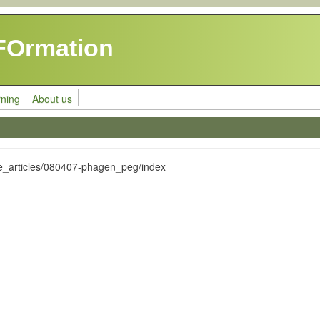
FOrmation
rning
About us
ive_articles/080407-phagen_peg/index