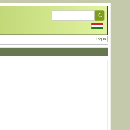
Search
User acc
Log in