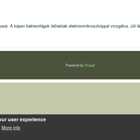
usai. A képen bakterofágok láthatóak elektronmikroszkóppal vizsgálva. Jól lát
Powered by
Drupal
our user experience
More info
.