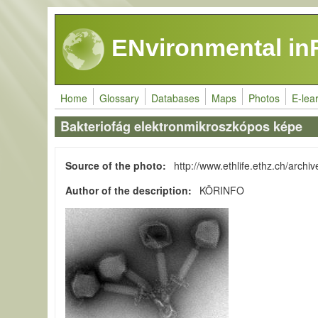
Skip to main content
ENvironmental in
Home
Glossary
Databases
Maps
Photos
E-lea
Bakteriofág elektronmikroszkópos képe
Source of the photo
http://www.ethlife.ethz.ch/arch
Author of the description
KÖRINFO