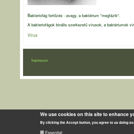
B
akteriofág fertőzés - avagy, a baktérium "megfázik".
A bakteriofágok binális szerkezetű vírusok, a baktériumok vír
Vírus
LÁBLÉC
Impressum
We use cookies on this site to enhance y
By clicking the Accept button, you agree to us doing so
Essential