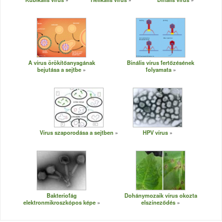
A vírus örökítőanyagának
Binális vírus fertőzésének
bejutása a sejtbe
folyamata
Vírus szaporodása a sejtben
HPV vírus
Bakteriofág
Dohánymozaik vírus okozta
elektronmikroszkópos képe
elszíneződés