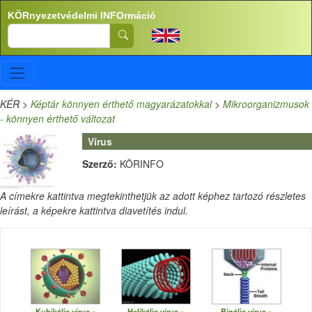
Ugrás a tartalomra
KÖRnyezetvédelmi INFOrmáció
Search
KÉR
>
Képtár könnyen érthető magyarázatokkal
>
Mikroorganizmusok
- könnyen érthető változat
Vírus
Szerző:
KÖRINFO
A címekre kattintva megtekinthetjük az adott képhez tartozó részletes
leírást, a képekre kattintva diavetítés indul.
Kubikális vírus
Helikális vírus
Binális vírus