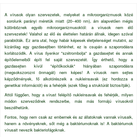
A vírusok olyan szervezetek, melyeket a mikroorganizmusok közé
sorolunk parányi méretük miatt (20−400 nm), ám alapvetően mégis
különböznek egyéb mikroorganizmusoktól: a vírusok nem élő
szervezetek! Valahol az élő és élettelen határán állnak, idegen szóval
parabióták. Ez arra utal, hogy habár képesek életjelenséget mutatni, az
kizárólag egy gazdasejtben történhet, ez is csupán a szaporodásra
korlátozódik. A vírus ilyenkor "szétrombolja" a gazdasejtet és annak
építőelemeiből építi fel saját szervezetét. Így érthető, hogy a
gazdasejten kívül "építőkockák" hiányában szaporodásra
(megsokszorozni önmagát) nem képes! A vírusok nem sejtes
képződmények, fő alkotórészeik a nukleinsavak (ez hordozza a
genetikai információt) és a fehérjék (ezek főleg a struktúrát biztosítják).
Attól függően, hogy a vírust felépítő nukleinsavak és fehérjék, milyen
módon szerveződnek rendszerbe, más más formájú vírusokról
beszélhetünk.
Fontos, hogy nem csak az embernek és az állatoknak vannak vírusaik,
hanem a növényeknek, sőt még a baktériumoknak is! A baktériumok
vírusait nevezik bakteriofágoknak.