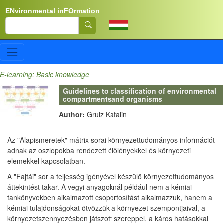
Skip to main content
ENvironmental inFOrmation
Search
E-learning: Basic knowledge
Guidelines to classification of environmental
compartmentsand organisms
Author:
Gruiz Katalin
Az "Alapismeretek" mátrix sorai környezettudományos információt
adnak az oszlopokba rendezett élőlényekkel és környezeti
elemekkel kapcsolatban.
A "Fajtái" sor a teljesség igényével készülő környezettudományos
áttekintést takar. A vegyi anyagoknál például nem a kémiai
tankönyvekben alkalmazott csoportosítást alkalmazzuk, hanem a
kémiai tulajdonságokat ötvözzük a környezet szempontjaival, a
környezetszennyezésben játszott szereppel, a káros hatásokkal