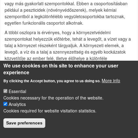
vagy más gyakorlati szempontokkal. Ebben a csoportosításban
például a peszticidek (növényvédőszerek), melyek kémiai
szempontból a legkülönfélébb vegyületcsoportokba tartoznak,
egyetlen funkcionális csoportot alkotnak.
A többi oszlopra is érvényes, hogy a környezetvédelmi
szempontokat helyezzük előtérbe, tehát a levegőt, a vízet vagy a
talaj a környezet részeként tárgyaljuk. A környezeti elemek, a
levegő, a víz és a talaj a szennyezettség és egyéb kockázatok
közvetítője az ember felé, illetve élőhelye a különféle
élőlénycsoportoknak, ökoszisztémáknak.
We use cookies on this site to enhance your user
experience
Az embert, mint a környezet használóját tárgyaljuk. A
More info
mikroorganizmusokat, növényeket és állatokat, mint az
By clicking the Accept button, you agree to us doing so.
ökoszisztéma részét vagy mint emberi táplálékot mutatjuk be.
Essential
Cookies necessary for the operation of the website.
Analytics
Cookies required for website visitation statistics.
LÁBLÉC
Impressum
Save preferences
Powered by
Drupal