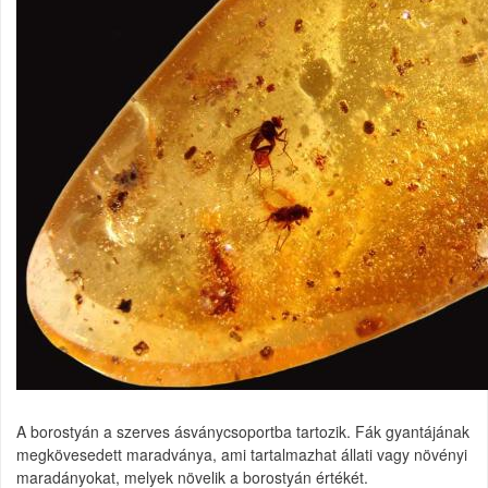
A borostyán a szerves ásványcsoportba tartozik. Fák gyantájának
megkövesedett maradványa, ami tartalmazhat állati vagy növényi
maradányokat, melyek növelik a borostyán értékét.