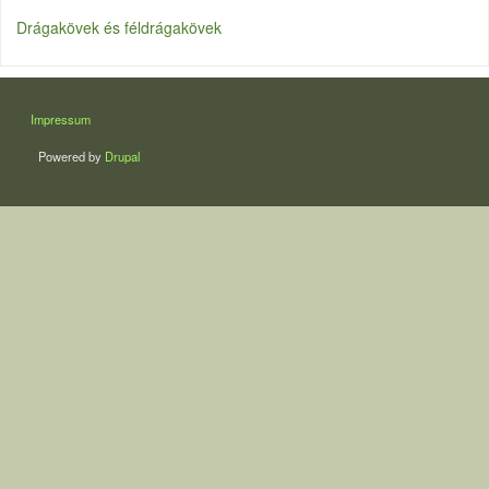
Drágakövek és féldrágakövek
LÁBLÉC
Impressum
Powered by
Drupal