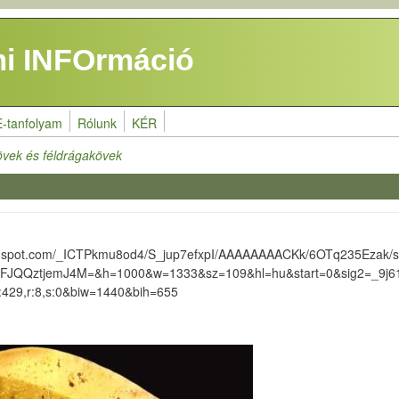
i INFOrmáció
E-tanfolyam
Rólunk
KÉR
vek és féldrágakövek
blogspot.com/_ICTPkmu8od4/S_jup7efxpI/AAAAAAAACKk/6OTq235Ezak/s1
GOFJQQztjemJ4M=&h=1000&w=1333&sz=109&hl=hu&start=0&sig2=_
9,r:8,s:0&biw=1440&bih=655