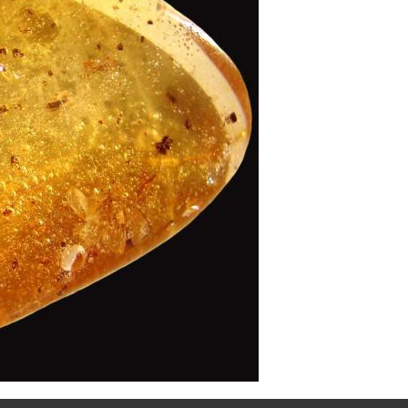
yantájának megkövesedett maradványa, ami tartalmazhat állati vagy nö