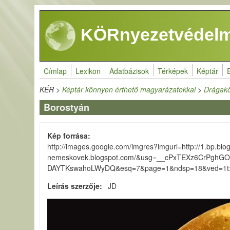
Ugrás a tartalomra
KÖRnyezetvédelm
Címlap
Lexikon
Adatbázisok
Térképek
Képtár
KÉR
>
Képtár könnyen érthető magyarázatokkal
>
Drágakö
Borostyán
Kép forrása
http://images.google.com/imgres?imgurl=http://1.bp.
nemeskovek.blogspot.com/&usg=__cPxTEXz6CrPgh
DAYTKswahoLWyDQ&esq=7&page=1&ndsp=18&ved=1t:42
Leírás szerzője
JD