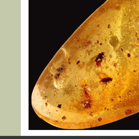
A borostyán a szerves ásványcsoportba tartozik. Fák g