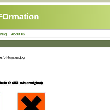
FOrmation
rning
About us
es/piktogram.jpg