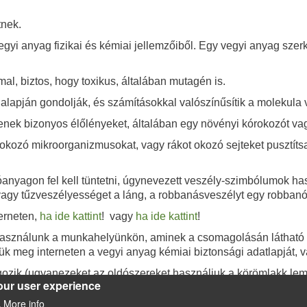
tnek.
yi anyag fizikai és kémiai jellemzőiből. Egy vegyi anyag szer
l, biztos, hogy toxikus, általában mutagén is.
alapján gondolják, és számításokkal valószínűsítik a molekula 
enek bizonyos élőlényeket, általában egy növényi kórokozót va
okozó mikroorganizmusokat, vagy rákot okozó sejteket pusztítsa
nyagon fel kell tüntetni, úgynevezett veszély-szimbólumok hasz
vagy tűzveszélyességet a láng, a robbanásveszélyt egy robbanó
erneten,
ha ide kattint
!
vagy
ha ide kattint
!
használunk a munkahelyünkön, aminek a csomagolásán látható v
ük meg interneten a vegyi anyag kémiai biztonsági adatlapját, v
olgozik (ugyanezeket az oldószereket használjuk a körömlakk le
our user experience
DS/Aceton.pdf
;
More info
.