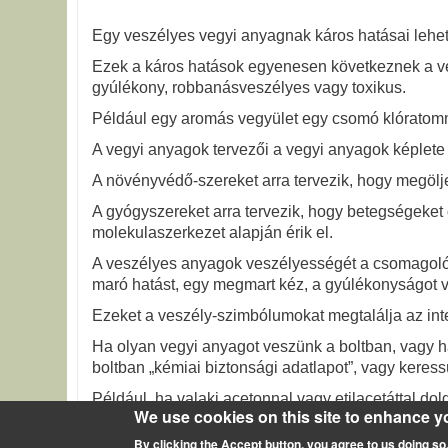
Egy veszélyes vegyi anyagnak káros hatásai lehe
Ezek a káros hatások egyenesen következnek a veg
gyúlékony, robbanásveszélyes vagy toxikus.
Például egy aromás vegyület egy csomó klóratomma
A vegyi anyagok tervezői a vegyi anyagok képlete 
A növényvédő-szereket arra tervezik, hogy megölj
A gyógyszereket arra tervezik, hogy betegségeket 
molekulaszerkezet alapján érik el.
A veszélyes anyagok veszélyességét
a csomagolóa
maró hatást, egy megmart kéz, a gyúlékonyságot 
Ezeket a veszély-szimbólumokat megtalálja az int
Ha olyan vegyi anyagot veszünk a boltban, vagy 
boltban „kémiai biztonsági adatlapot”, vagy keress
Például, ha valaki acetonnal vagy etilacetáttal d
We use cookies on this site to enhance y
következő címen érheti el:
http://scarabeus.hu/MS
By clicking the Accept button, you agree to us doing so