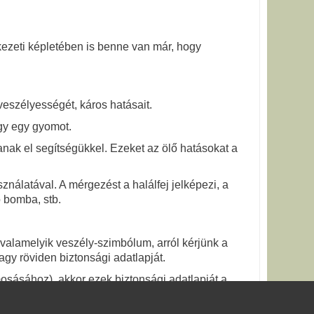
kezeti képletében is benne van már, hogy
veszélyességét, káros hatásait.
gy egy gyomot.
nak el segítségükkel. Ezeket az ölő hatásokat a
nálatával. A mérgezést a halálfej jelképezi, a
 bomba, stb.
alamelyik veszély-szimbólum, arról kérjünk a
agy röviden biztonsági adatlapját.
mosásához), akkor ezek biztonsági adatlapját a