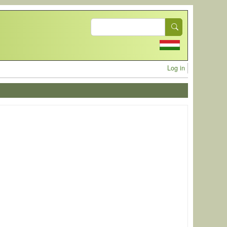
Search
User acc
Log in