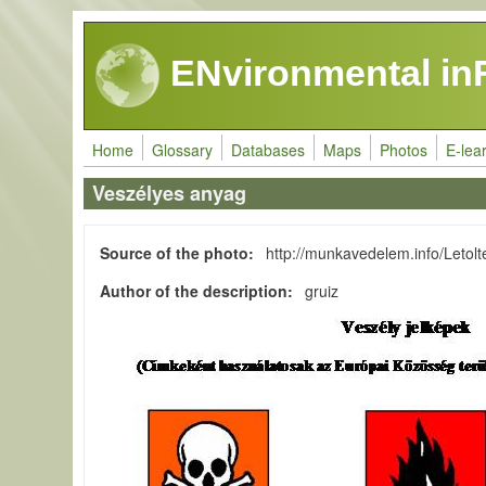
Skip to main content
ENvironmental in
Home
Glossary
Databases
Maps
Photos
E-lea
Veszélyes anyag
Source of the photo
http://munkavedelem.info/Letolt
Author of the description
gruiz