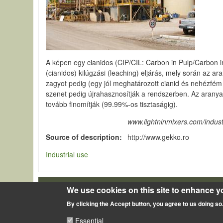
A képen egy cianidos (CIP/CIL: Carbon in Pulp/Carbon i
(cianidos) kilúgzási (leaching) eljárás, mely során az ar
zagyot pedig (egy jól meghatározott cianid és nehézfém ta
szenet pedig újrahasznosítják a rendszerben. Az aranyat
tovább finomítják (99.99%-os tisztaságig).
www.lightninmixers.com/industri
Source of description
http://www.gekko.ro
Industrial use
We use cookies on this site to enhance y
LÁBLÉC
Impressum
By clicking the Accept button, you agree to us doing so
Essential