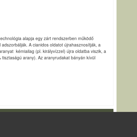
 technológia alapja egy zárt rendszerben működő
l adszorbálják. A cianidos oldatot újrahasznosítják, a
nyat kémiailag (pl. királyvízzel) újra oldatba viszik, a
% tisztaságú arany). Az aranyrudakat bányán kívül