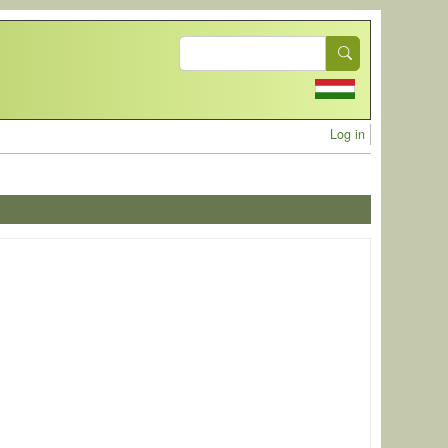
Search
User acc
Log in