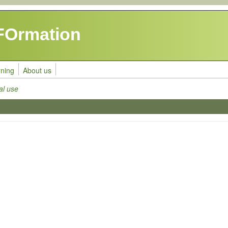
FOrmation
rning
About us
al use