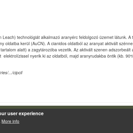
n Leach) technológiát alkalmazó aranyérc feldolgozó üzemet látunk. A
any oldatba kerül (AuCN). A cianidos oldatból az aranyat aktivált szénne
rtalom alatt) a zagytározóba vezetik. Az aktivált szenen adszorbeált ara
 elektrolízissel nyerik ki az oldatból, majd aranyrudakba öntik (kb. 90
es/.../cipcil
our user experience
Powered by
Drupal
More info
.