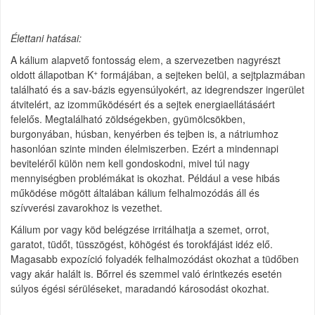
Élettani hatásai:
A kálium alapvető fontosság elem, a szervezetben nagyrészt
+
oldott állapotban K
formájában, a sejteken belül, a sejtplazmában
található és a sav-bázis egyensúlyokért, az idegrendszer ingerület
átvitelért, az izomműködésért és a sejtek energiaellátásáért
felelős. Megtalálható zöldségekben, gyümölcsökben,
burgonyában, húsban, kenyérben és tejben is, a nátriumhoz
hasonlóan szinte minden élelmiszerben. Ezért a mindennapi
beviteléről külön nem kell gondoskodni, mivel túl nagy
mennyiségben problémákat is okozhat. Például a vese hibás
működése mögött általában kálium felhalmozódás áll és
szívverési zavarokhoz is vezethet.
Kálium por vagy köd belégzése irritálhatja a szemet, orrot,
garatot, tüdőt, tüsszögést, köhögést és torokfájást idéz elő.
Magasabb expozíció folyadék felhalmozódást okozhat a tüdőben
vagy akár halált is. Bőrrel és szemmel való érintkezés esetén
súlyos égési sérüléseket, maradandó károsodást okozhat.