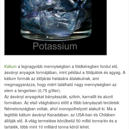
Kálium
a legnagyobb mennyiségben a földkéregben fordul elő,
ásványi anyagok formájában, mint például a földpátok és agyag. A
kálium formák az időjárás hatására átalakulnak, ami
megmagyarázza, hogy miért található nagy mennyiségben az
elem a tengerben (0,75 g/liter).
Az ásványi anyagokat bányásszák, szilvin, karnallit és alunit
formában. Az első világháború előtt a főbb bányászati területek
Németországban voltak, ahol monopolhelyzet alakult ki. Ma a
legtöbb kálium ásványt Kanadában, az USA-ban és Chiláben
állítják elő. A világ termelése körülbelül 50 millió tonna/év és a
tartalék, több mint 10 milliárd tonna körül lehet.