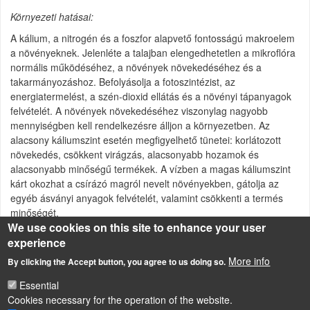
Környezeti hatásai:
A kálium, a nitrogén és a foszfor alapvető fontosságú makroelem
a növényeknek. Jelenléte a talajban elengedhetetlen a mikroflóra
normális működéséhez, a növények növekedéséhez és a
takarmányozáshoz. Befolyásolja a fotoszintézist, az
energiatermelést, a szén-dioxid ellátás és a növényi tápanyagok
felvételét. A növények növekedéséhez viszonylag nagyobb
mennyiségben kell rendelkezésre álljon a környezetben. Az
alacsony káliumszint esetén megfigyelhető tünetei: korlátozott
növekedés, csökkent virágzás, alacsonyabb hozamok és
alacsonyabb minőségű termékek. A vízben a magas káliumszint
kárt okozhat a csírázó magról nevelt növényekben, gátolja az
egyéb ásványi anyagok felvételét, valamint csökkenti a termés
minőségét.
We use cookies on this site to enhance your user
Source of description
experience
http://www.lenntech.com/periodic/elements/k.htm
More info
By clicking the Accept button, you agree to us doing so.
A földi környezetet alkotó elemek
Essential
Cookies necessary for the operation of the website.