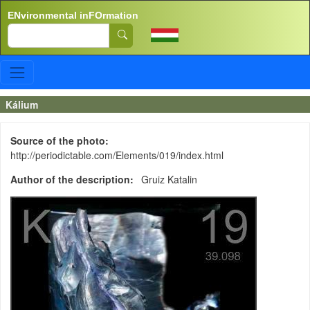
Skip to main content
ENvironmental inFOrmation
Search
Kálium
Source of the photo
http://periodictable.com/Elements/019/index.html
Author of the description
Gruiz Katalin