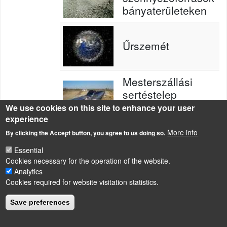
bányaterületeken
Űrszemét
Mesterszállási
sertéstelep
trágyakezelésének
We use cookies on this site to enhance your user
korszerűsítése
experience
More info
By clicking the Accept button, you agree to us doing so.
Essential
Cookies necessary for the operation of the website.
Analytics
Cookies required for website visitation statistics.
LÁBLÉC
Impressum
Save preferences
Powered by
Drupal