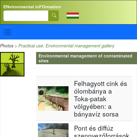
Skip to main content
ENvironmental inFOrmation
Search
Photos
>
Practical use: Environmental management gallery
Environmental management of contaminated
sites
Felhagyott cink és
ólombánya a
Toka-patak
völgyében: a
bányavíz sorsa
Pont és diffúz
szennyezőforrások