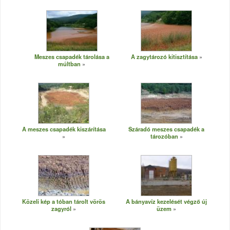
Meszes csapadék tárolása a
A zagytározó kitisztítása
múltban
A meszes csapadék kiszárítása
Száradó meszes csapadék a
tározóban
Közeli kép a tóban tárolt vörös
A bányavíz kezelését végző új
zagyról
üzem