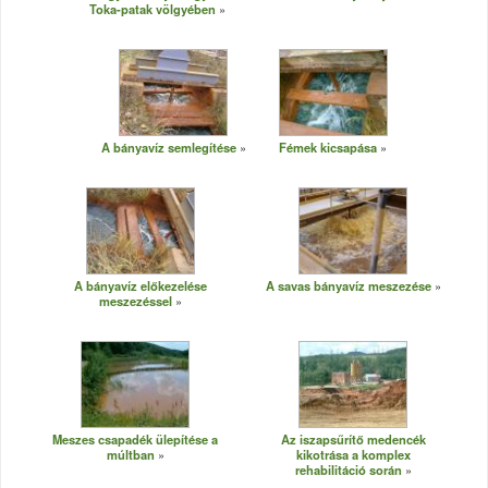
Toka-patak völgyében
A bányavíz semlegítése
Fémek kicsapása
A bányavíz előkezelése
A savas bányavíz meszezése
meszezéssel
Meszes csapadék ülepítése a
Az iszapsűrítő medencék
múltban
kikotrása a komplex
rehabilitáció során