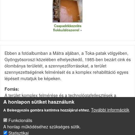
Csapadékkezelés
flokkulálószerrel
Ebben a fotóalbumban a Mátra aljában, a Toka-patak völgyében,
Gyöngyösoroszi közelében elhelyezkedő, 1985-ben bezárt cink és
ólombánya területét, a szennyezőforrásokat, a terület
szennyezettségének felmérését és a komplex rehabilitáció egyes
lépéseit mutatjuk be képeken.
Forrás
A terület komplex felmérése és a technológiafejlesztések a
A honlapon sütiket használunk
BÁNYAREM Projekt (GVOP-3.1.1.-2004-05-0261/3.0) és a MOKKA
Projekt (NKFP 3-020-05) finanszírozásával történtek.
További információk
A Beleegyezés gombra kattintva hozzájárul ehhez.
Funkcionális
A honlap működéséhez szükséges sütik.
LÁBLÉC
Statisztikai
Impresszum