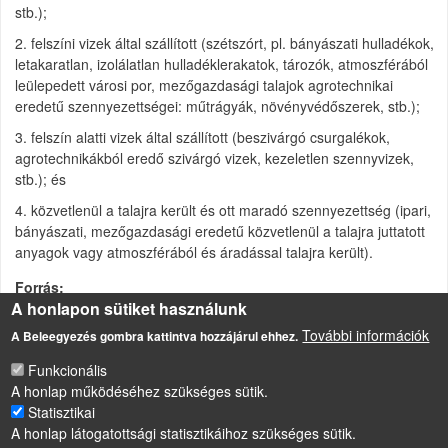
stb.);
2. felszíni vizek által szállított (szétszórt, pl. bányászati hulladékok,
letakaratlan, izolálatlan hulladéklerakatok, tározók, atmoszférából
leülepedett városi por, mezőgazdasági talajok agrotechnikai
eredetű szennyezettségei: műtrágyák, növényvédőszerek, stb.);
3. felszín alatti vizek által szállított (beszivárgó csurgalékok,
agrotechnikákból eredő szivárgó vizek, kezeletlen szennyvizek,
stb.); és
4. közvetlenül a talajra került és ott maradó szennyezettség (ipari,
bányászati, mezőgazdasági eredetű közvetlenül a talajra juttatott
anyagok vagy atmoszférából és áradással talajra került).
Forrás
A honlapon sütiket használunk
https://lexikon.mokkka.hu/
További információk
A Beleegyezés gombra kattintva hozzájárul ehhez.
Funkcionális
LÁBLÉC
A honlap működéséhez szükséges sütik.
Impresszum
Statisztikai
Sütikezelési szabályzat
A honlap látogatottsági statisztikáihoz szükséges sütik.