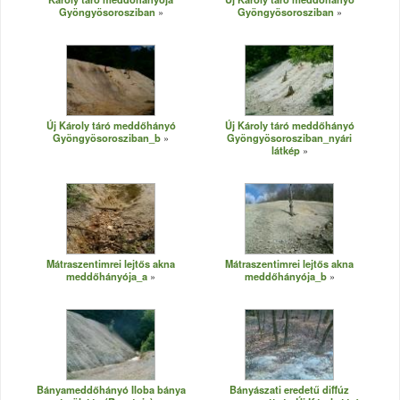
Gyöngyösorosziban
Gyöngyösorosziban
Új Károly táró meddőhányó
Új Károly táró meddőhányó
Gyöngyösorosziban_b
Gyöngyösorosziban_nyári
látkép
Mátraszentimrei lejtős akna
Mátraszentimrei lejtős akna
meddőhányója_a
meddőhányója_b
Bányameddőhányó Iloba bánya
Bányászati eredetű diffúz