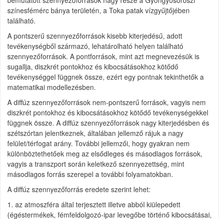
bemutatott szennyezőforrások nagy része a Gyöngyösoroszi
színesfémérc bánya területén, a Toka patak vízgyűjtőjében
található.
A pontszerű szennyezőforrások kisebb kiterjedésű, adott
tevékenységből származó, lehatárolható helyen található
szennyezőforrások. A pontforrások, mint azt megnevezésük is
sugallja, diszkrét pontokhoz és kibocsátásokhoz kötődő
tevékenységgel függnek össze, ezért egy pontnak tekinthetők a
matematikai modellezésben.
A diffúz szennyezőforrások nem-pontszerű források, vagyis nem
diszkrét pontokhoz és kibocsátásokhoz kötődő tevékenységekkel
függnek össze. A diffúz szennyezőforrások nagy kiterjedésben és
szétszórtan jelentkeznek, általában jellemző rájuk a nagy
felület/térfogat arány. További jellemzői, hogy gyakran nem
különböztethetőek meg az elsődleges és másodlagos források,
vagyis a transzport során keletkező szennyezettség, mint
másodlagos forrás szerepel a további folyamatokban.
A diffúz szennyezőforrás eredete szerint lehet:
1. az atmoszféra által terjesztett illetve abból kiülepedett
(égéstermékek, fémfeldolgozó-ipar levegőbe történő kibocsátásai,