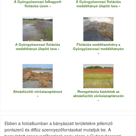
A Gyöngyösoroszi felhagyott
A Gyöngyösoroszi flotációs
flotációs üzem
meddőhányó ülepítő tava
A Gyöngyösoroszi flotációs
Flotációs meddőszelvény a
meddőhányó ülepítő tava
Gyöngyösoroszi meddőhányón
Almásfüzitői vörösiszaptározó
Revegetációs kísérletek az
almásfüzitői vörösiszaptározón
Ebben a fotóalbumban a bányászati területekre jellemző
pontszerű és diffúz szennyezőforrásokat mutatjuk be. A