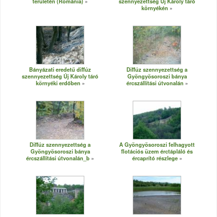
területén (Románia)
szennyezettség Új Károly táró
környékén
Bányázati eredetű diffúz
Diffúz szennyezettség a
szennyezettség Új Károly táró
Gyöngyösoroszi bánya
környéki erdőben
ércszállítási útvonalán
Diffúz szennyezettség a
A Gyöngyösoroszi felhagyott
Gyöngyösoroszi bánya
flotációs üzem érctápláló és
ércszállítási útvonalán_b
ércaprító részlege