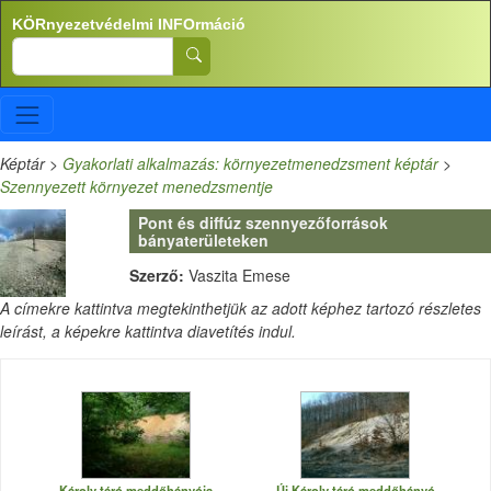
Ugrás a tartalomra
KÖRnyezetvédelmi INFOrmáció
Search
Képtár
>
Gyakorlati alkalmazás: környezetmenedzsment képtár
>
Szennyezett környezet menedzsmentje
Pont és diffúz szennyezőforrások
bányaterületeken
Szerző:
Vaszita Emese
A címekre kattintva megtekinthetjük az adott képhez tartozó részletes
leírást, a képekre kattintva diavetítés indul.
Károly táró meddőhányója
Új Károly táró meddőhányó