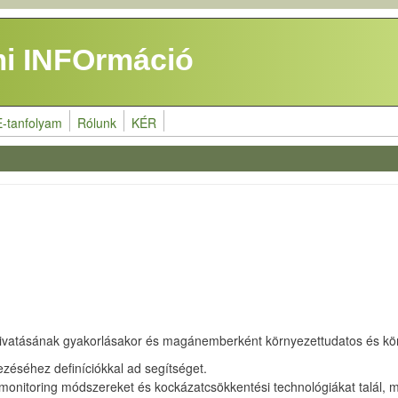
i INFOrmáció
E-tanfolyam
Rólunk
KÉR
 hivatásának gyakorlásakor és magánemberként környezettudatos és kö
ezéséhez definíciókkal ad segítséget.
onitoring módszereket és kockázatcsökkentési technológiákat talál, 