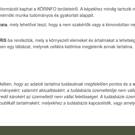
nformációt kaphat a KÖRINFO területeiről. A képekhez mindig tartozik 
érnöki munka tudományos és gyakorlati alapjait.
zata
, mely lehetővé teszi, hogy a nem szakértők vagy a kimondottan ne
RIX
-ba rendeztük, mely a környezeti elemeket és ártalmakat a lehetsége
en egy táblázat, melynek celláira kattintva megjelenik annak tartalma.
kében, hogy az adatok tartalma tudásuknak megfelelően pontos és a 
ményeiért, valamint aktualitásáért, a tudásbázis üzemeltetője nem válla
eredő károkért az üzemeltető nem vállal felelősséget. A tudásbázis üzeme
gy publikált tartalmakért, melyekhez a tudásbázis kapcsolódik, vagy amely