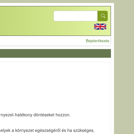
Search
User account 
Bejelentkezés
rnyezet-hatékony döntéseket hozzon.
melyek a környezet egészségéről és ha szükséges,