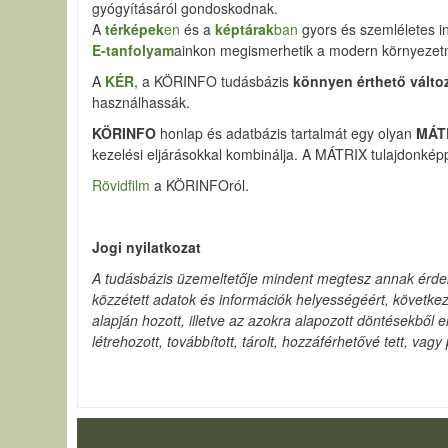
gyógyításáról gondoskodnak.
A
térképek
en
és a
képtárak
ban
gyors és szemléletes i
E-tanfolyam
ainkon megismerhetik a modern környezetm
A
KÉR
, a KÖRINFO tudásbázis
könnyen érthető válto
használhassák.
KÖRINFO
honlap és adatbázis tartalmát egy olyan
MÁT
kezelési eljárásokkal kombinálja. A MÁTRIX tulajdonképp
Rövidfilm
a KÖRINFOról.
Jogi nyilatkozat
A tudásbázis üzemeltetője mindent megtesz annak érde
közzétett adatok és információk helyességéért, következ
alapján hozott, illetve az azokra alapozott döntésekből 
létrehozott, továbbított, tárolt, hozzáférhetővé tett, va