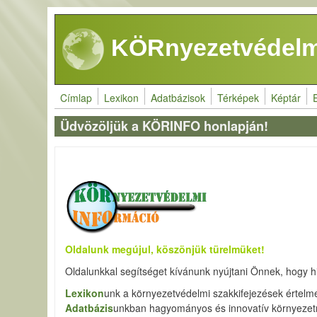
Ugrás a tartalomra
KÖRnyezetvédelm
Címlap
Lexikon
Adatbázisok
Térképek
Képtár
Üdvözöljük a KÖRINFO honlapján!
Oldalunk megújul, köszönjük türelmüket!
Oldalunkkal segítséget kívánunk nyújtani Önnek, hogy
Lexikon
unk a környezetvédelmi szakkifejezések értelm
Adatbázis
unkban hagyományos és innovatív környezetm