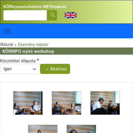
Ugrás a tartalomra
KÖRnyezetvédelmi INFOrmáció
Search
Rólunk >
Esemény képtár
KÖRINFO nyitó workshop
Közzététel állapota
Alkalmaz