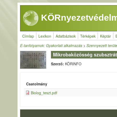
Ugrás a tartalomra
KÖRnyezetvédelm
Címlap
Lexikon
Adatbázisok
Térképek
Képtár
E-tanfolyamok: Gyakorlati alkalmazás
>
Szennyezett terüle
Mikrobaközösség szubsztrát
Szerző:
KÖRINFO
Csatolmány
Biolog_teszt.pdf