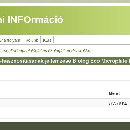
i INFOrmáció
E-tanfolyam
Rólunk
KÉR
t monitoringja biológiai és ökológiai módszerekkel
-hasznosításának jellemzése Biolog Eco Microplate 
Méret
877.78 KB