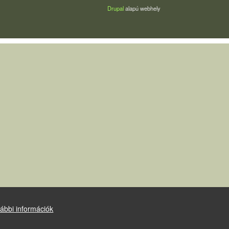
Drupal
alapú webhely
ábbi információk