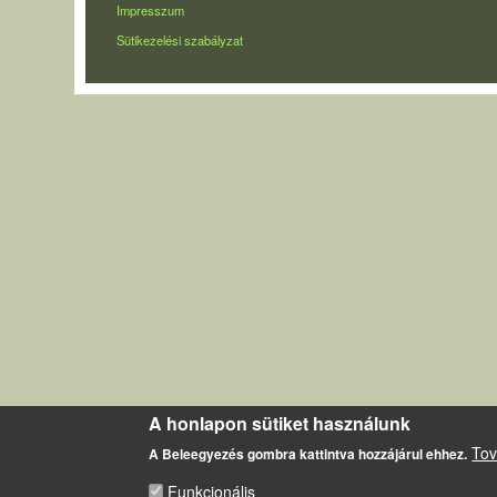
LÁBLÉC
Impresszum
Sütikezelési szabályzat
A honlapon sütiket használunk
Tov
A Beleegyezés gombra kattintva hozzájárul ehhez.
Funkcionális