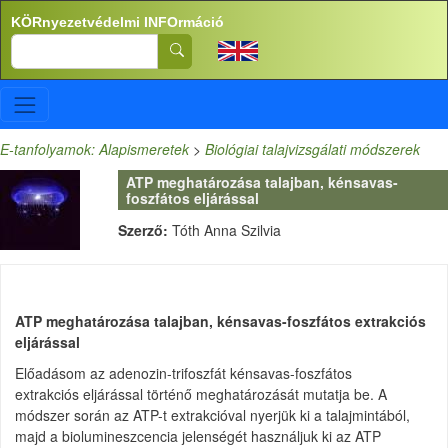
Ugrás a tartalomra
KÖRnyezetvédelmi INFOrmáció
Search
E-tanfolyamok: Alapismeretek
>
Biológiai talajvizsgálati módszerek
ATP meghatározása talajban, kénsavas-
foszfátos eljárással
Szerző:
Tóth Anna Szilvia
ATP meghatározása talajban, kénsavas-foszfátos extrakciós
eljárással
Előadásom az adenozin-trifoszfát kénsavas-foszfátos
extrakciós eljárással történő meghatározását mutatja be. A
módszer során az ATP-t extrakcióval nyerjük ki a talajmintából,
majd a biolumineszcencia jelenségét használjuk ki az ATP