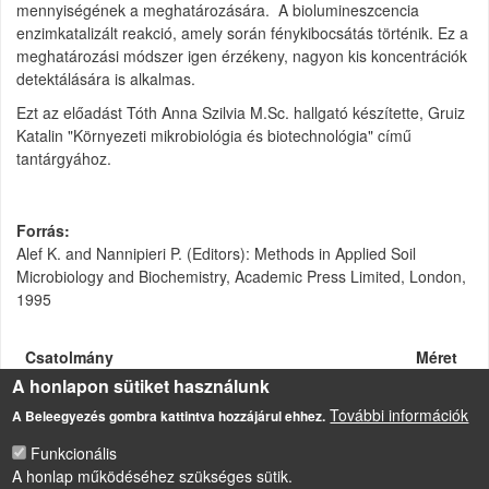
mennyiségének a meghatározására. A biolumineszcencia
enzimkatalizált reakció, amely során fénykibocsátás történik. Ez a
meghatározási módszer igen érzékeny, nagyon kis koncentrációk
detektálására is alkalmas.
Ezt az előadást Tóth Anna Szilvia M.Sc. hallgató készítette, Gruiz
Katalin "Környezeti mikrobiológia és biotechnológia" című
tantárgyához.
Forrás
Alef K. and Nannipieri P. (Editors): Methods in Applied Soil
Microbiology and Biochemistry, Academic Press Limited, London,
1995
Csatolmány
Méret
A honlapon sütiket használunk
ATP meghatarozasa talajban, kensavas-foszfatos
2.25
eljarassal
MB
További információk
A Beleegyezés gombra kattintva hozzájárul ehhez.
Funkcionális
A honlap működéséhez szükséges sütik.