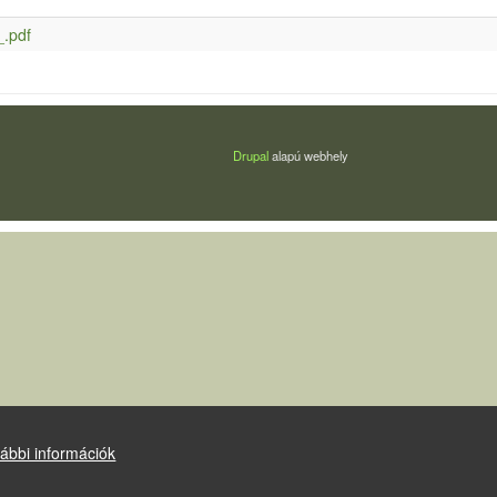
_.pdf
Drupal
alapú webhely
ábbi információk