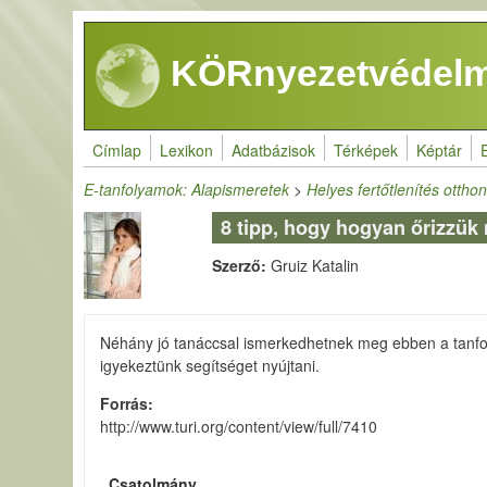
Ugrás a tartalomra
KÖRnyezetvédelm
Címlap
Lexikon
Adatbázisok
Térképek
Képtár
E-tanfolyamok: Alapismeretek
>
Helyes fertőtlenítés ottho
8 tipp, hogy hogyan őrizzük
Szerző:
Gruiz Katalin
Néhány jó tanáccsal ismerkedhetnek meg ebben a tanfo
igyekeztünk segítséget nyújtani.
Forrás
http://www.turi.org/content/view/full/7410
Csatolmány