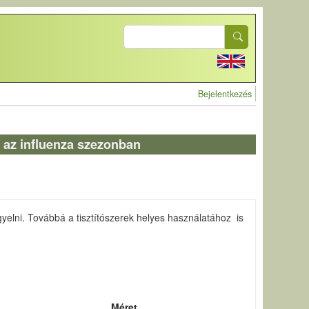
Search
User account 
Bejelentkezés
 az influenza szezonban
lni. Továbbá a tisztítószerek helyes használatához is
Méret