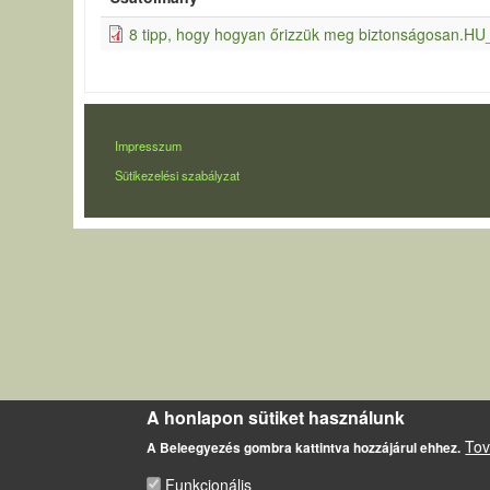
8 tipp, hogy hogyan őrizzük meg biztonságosan.HU
LÁBLÉC
Impresszum
Sütikezelési szabályzat
A honlapon sütiket használunk
Tov
A Beleegyezés gombra kattintva hozzájárul ehhez.
Funkcionális