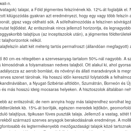
aii-n.
lsivatagok) talajai, a Föld jégmentes felszínének kb. 12%-át foglalják el
ozott kilúgozódás gyakran azt eredményezi, hogy egy vagy több felszín 
rbonát, gipsz vagy oldható sók. A sófelhalmozódás a felszínen sóvirágz
 mutat fejlődést. Az entiszolnak nincs jellemző horizontja, és legnagyo
eggyakoribb talajtípus (az inceptiszolok után), a jégmentes földterületek 
 talajhorizontok nélkül.
alajfelszín alatt két méterig tartós permafroszt (állandóan megfagyott) a
felső 80 cm-es rétegében a szervesanyag-tartalom 50%-nál nagyobb. A
kimosódnak a folyamatosan nedves talajból. Ott alakul ki, ahol gyors
akadályozza az aerob bomlást, és növényi és állati maradványok is megm
rves szenet tárolnak. Ha hosszú időn keresztül folytatódik a felhalmoz
Skandináviában, a Nyugat-Szibériai-alföldön, Szumátrán, Borneón és Új
ban és más hosszú ideig mocsaras helyeken. A hisztoszolok általában n
jlettebb az entiszolnál, de nem annyira hogy más talajrendhez sorolhat 
dterületek kb. 15%-át borítják, egészen meredek lejtőkön, geomorfológi
orduló talajtípus, tipikusan füves puszták talaja. Jellemző a vastag, söt
rekből származó szerves anyagok berakodásának eredménye. A mollikus 
gfontosabb és legtermékenyebb mezőgazdasági talajok közé tartoznak. A