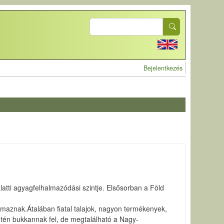
Search
User account 
Bejelentkezés
alatti agyagfelhalmazódási szintje. Elsősorban a Föld
almaznak.Átalában fiatal talajok, nagyon termékenyek,
ntén bukkannak fel, de megtalálható a Nagy-