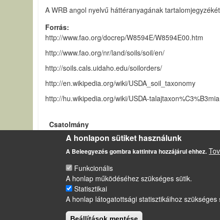
A WRB angol nyelvű háttéranyagának tartalomjegyzékét ta
Forrás
http://www.fao.org/docrep/W8594E/W8594E00.htm
http://www.fao.org/nr/land/soils/soil/en/
http://soils.cals.uidaho.edu/soilorders/
http://en.wikipedia.org/wiki/USDA_soil_taxonomy
http://hu.wikipedia.org/wiki/USDA-talajtaxon%C3%B3mia
Csatolmány
A honlapon sütiket használunk
World reference base for soil.docx
Tov
A Beleegyezés gombra kattintva hozzájárul ehhez.
Funkcionális
A honlap működéséhez szükséges sütik.
LÁBLÉC
Statisztikai
Impresszum
A honlap látogatottsági statisztikáihoz szükséges 
Sütikezelési szabályzat
Beállítások mentése