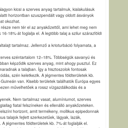
. Nagyon kicsi a szerves anyag tartalmuk, kialakulásuk
alatti horizontban szuszpendált vagy oldott ásványok
ást okozhat.
bb része nem tér el az anyakőzettől, ami lehet meg nem
16-18%-át foglalja el. A legtöbb talaj a szilur szárazföldi
ltalajt tartalmaz. Jellemző a krioturbáció folyamata, a
 szerves széntartalom 12–18%. Többségük savanyú és
abban képződik szerves anyag, mint ahogy pusztul. Ez
aradnak a talajban. Így a hisztoszolok fontosak
ódás, szén keletkezik. A jégmentes földterületek kb.
-Guineán van. Kisebb területek találhatók Európa egyes
ehezen művelhetőek a rossz vízgazdálkodás és a
legyenek. Nem tartalmaz vasat, alumíniumot, szerves
ailag fiatal felszíneken és ellenálló anyakőzeteken.
ét felszíni horizont, amit termékeny, mollikus epipedonnak
talajok fejlett szerkezetűek, lágyak, lazák,
 jégmentes földterületek kb. 7%-át foglalják el.