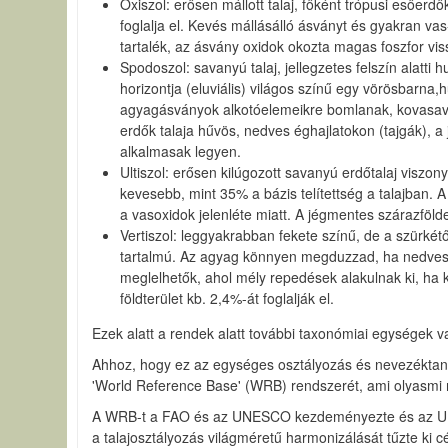
Oxiszol: erősen mállott talaj, főként trópusi esőerd
foglalja el. Kevés mállásálló ásványt és gyakran v
tartalék, az ásvány oxidok okozta magas foszfor vi
Spodoszol: savanyú talaj, jellegzetes felszín alatt
horizontja (eluviális) világos színű egy vörösbarn
agyagásványok alkotóelemeikre bomlanak, kovasavr
erdők talaja hűvös, nedves éghajlatokon (tajgák),
alkalmasak legyen.
Ultiszol: erősen kilúgozott savanyú erdőtalaj viszo
kevesebb, mint 35% a bázis telítettség a talajban. 
a vasoxidok jelenléte miatt. A jégmentes szárazfölde
Vertiszol: leggyakrabban fekete színű, de a szürké
tartalmú. Az agyag könnyen megduzzad, ha nedves 
meglelhetők, ahol mély repedések alakulnak ki, ha
földterület kb. 2,4%-át foglalják el.
Ezek alatt a rendek alatt további taxonómiai egységek v
Ahhoz, hogy ez az egységes osztályozás és nevezéktan v
'World Reference Base' (WRB) rendszerét, ami olyasmi m
A WRB-t a FAO és az UNESCO kezdeményezte és az UNEP é
a talajosztályozás világméretű harmonizálását tűzte ki cé