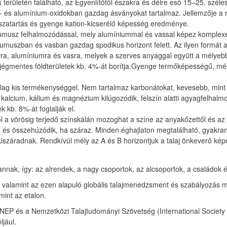
ők területén található, az Egyenlítőtől északra és délre eső 15–25. szél
as- és alumínium-oxidokban gazdag ásványokat tartalmaz. Jellemzője a
sszatartás és gyenge kation-kicserélő képesség eredménye.
i humusz felhalmozódással, mely alumíniummal és vassal képez komplexe
a,humuszban és vasban gazdag spodikus horizont felett. Az ilyen formá
a, alumíniumra és vasra, melyek a szerves anyaggal együtt a mélyebb
 a jégmentes földterületek kb. 4%-át borítja.Gyenge termőképességű, 
nylag kis termékenységgel. Nem tartalmaz karbonátokat, kevesebb, mint
A kalcium, kálium és magnézium kilúgozódik, felszín alatti agyagfelha
k kb. 8%-át foglalják el.
től a vörösig terjedő színskálán mozoghat a színe az anyakőzettől és a
és összehúzódik, ha száraz. Minden éghajlaton megtalálható, gyakra
 kiszáradnak. Rendkívül mély az A és B horizontjuk a talaj önkeverő 
annak, így: az alrendek, a nagy csoportok, az alcsoportok, a családok é
alamint az ezen alapuló globális talajmenedzsment és szabályozás meg
int az etalon.
s a Nemzetközi Talajtudományi Szövetség (International Society of S
ljául.