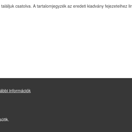
láljuk csatolva. A tartalomjegyzék az eredeti kiadvány fejezeteihez lin
ábbi információk
Drupal
alapú webhely
sütik.