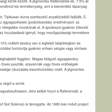
ességi körök között. A jégmentes földterületek kb. 7,5%-át
 rendkívül kis termékenység, ami a kismértékű tápanyag
t. Tipikusan durva szerkezetű anyakőzetből fejlődik, E-
t az agyagszétesés (podzolosodás) eredményezi: az
 rétegekbe mozdulnak el. A spodoszol gyakran tűlevelű
mész hozzáadását igényli, hogy mezőgazdasági termelésre
 10% mállott ásvány van a legfelső talajrétegben és
lmozódási horizontja gyakran erősen sárgás vagy vöröses
z éghajlattól függően. Magas kitáguló agyagásvány
n füves puszták, szavannák vagy füves erdőségek
képessége (duzzadás-összehúzódás) miatt. A jégmentes
s végül a sorok.
valósulhasson, létre kellett hozni a Referenciát, a
oil Science) is támogatta. Az 1980-ban indult project