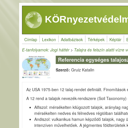
Ugrás a tartalomra
KÖRnyezetvédelm
Címlap
Lexikon
Adatbázisok
Térképek
Képtár
E-tanfolyamok: Jogi háttér
>
Talajra és felszín alatti vízre
Referencia egységes talajos
Szerző:
Gruiz Katalin
Az USA 1975-ben 12 talaj-rendet definiált. Finomítások 
A 12 rend a talajok nevezék-rendszere (Soil Taxonomy) s
Alfiszol: mérsékelten kilúgozott talajok, aránylag n
mérsékelten nedves és félnedves régióiban található
Andiszol: vulkanikus hamun képződő talajok, nagy üv
intenzíven művelhetőek. A jégmentes földterületek 