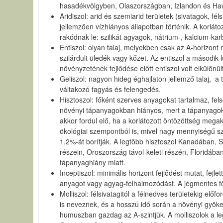
hasadékvölgyben, Olaszországban, Izlandon és Haw
Aridiszol: arid és szemiarid területek (sivatagok, fé
jellemzően vízhiányos állapotban történik. A korlát
rakódnak le: szilikát agyagok, nátrium-, kalcium-ka
Entiszol: olyan talaj, melyekben csak az A-horizont
szilárdult üledék vagy kőzet. Az entiszol a második l
növényzetének fejlődése előtt entiszol volt elkülönült
Geliszol: nagyon hideg éghajlaton jellemző talaj, a t
váltakozó fagyás és felengedés.
Hisztoszol: főként szerves anyagokat tartalmaz, 
növényi tápanyagokban hiányos, mert a tápanyagok 
akkor fordul elő, ha a korlátozott öntözöttség meg
ökológiai szempontból is, mivel nagy mennyiségű sze
1,2%-át borítják. A legtöbb hisztoszol Kanadában, 
részein, Oroszország távol-keleti részén, Floridá
tápanyaghiány miatt.
Inceptiszol: minimális horizont fejlődést mutat, fe
anyagot vagy agyag-felhalmozódást. A jégmentes föl
Molliszol: félsivatagitól a félnedves területekig előf
is neveznek, és a hosszú idő során a növényi gyöke
humuszban gazdag az A-szintjük. A molliszolok a le