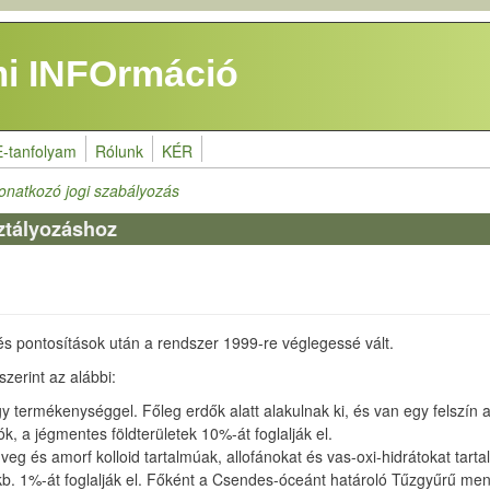
i INFOrmáció
E-tanfolyam
Rólunk
KÉR
 vonatkozó jogi szabályozás
ztályozáshoz
és pontosítások után a rendszer 1999-re véglegessé vált.
zerint az alábbi:
agy termékenységgel. Főleg erdők alatt alakulnak ki, és van egy felszín 
k, a jégmentes földterületek 10%-át foglalják el.
eg és amorf kolloid tartalmúak, allofánokat és vas-oxi-hidrátokat tart
kb. 1%-át foglalják el. Főként a Csendes-óceánt határoló Tűzgyűrű me