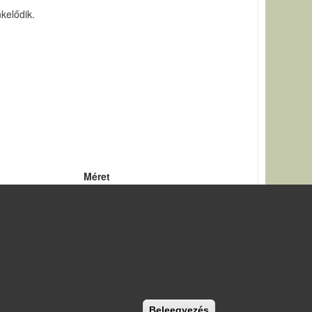
kelődik.
Méret
28.4 KB
Withdraw consent
Beleegyezés