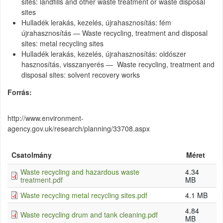
sites: landfills and other waste treatment or waste disposal
sites
Hulladék lerakás, kezelés, újrahasznosítás: fém
újrahasznosítás — Waste recycling, treatment and disposal
sites: metal recycling sites
Hulladék lerakás, kezelés, újrahasznosítás: oldószer
hasznosítás, visszanyerés — Waste recycling, treatment and
disposal sites: solvent recovery works
Forrás
http://www.environment-
agency.gov.uk/research/planning/33708.aspx
Csatolmány
Méret
Waste recycling and hazardous waste
4.34
treatment.pdf
MB
Waste recycling metal recycling sites.pdf
4.1 MB
4.84
Waste recycling drum and tank cleaning.pdf
MB