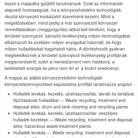
össze a mappába gyűjtött tanulmányok. Ezek az információk
alapvető fontosságúak, ha a környezetvédelmi technológiák
okozta környezeti kockázatot szeretnénk kezelni. Mind a
megelőzésében, mind pedig a már szennyezett környezet
remediálásában (meggyógyítás) abból kell kiindulni, hogy a
területet szennyező, károsító tevékenység milyen technológiákat
alkalmazott és ezekben
milyen anyagokat használt, és hogy
milyen hulladékokat hagyhatott hátra.
A döntéshozók gyakran
megfeledkeznek a területet szennyező tevékenység profiljának
megismeréséről, ezért a menedzsment nem hatékony, a
befektetett energia és pénz nem éri el a kívánt eredményt.
A mappa az alábbi környezetvédelmi technológiák
környezetszennyezéssel kapcsolatos profilját tartalmazza angolul:
Hulladék lerakás, kezelés, újrahasznosítás: aknák és tartályok
tisztításának hulladékai — Waste recycling, treatment and
disposal sites: drum and tank cleaning and recycling plants
Hulladék lerakás, kezelés, újrahasznosítás: veszélyes
hulladék kezelése — Waste recycling, treatment and disposal
sites: hazardous waste treatment plants
Hulladék lerakás — Waste recycling, treatment and disposal