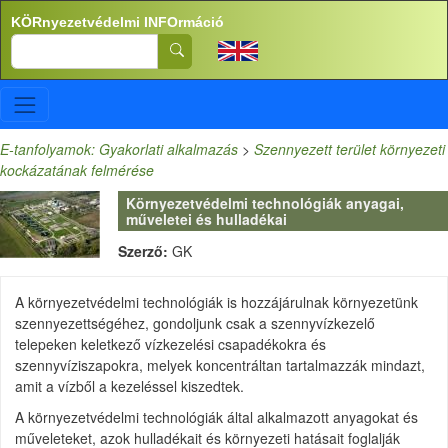
Ugrás a tartalomra
KÖRnyezetvédelmi INFOrmáció
Search
E-tanfolyamok: Gyakorlati alkalmazás
>
Szennyezett terület környezeti
kockázatának felmérése
Környezetvédelmi technológiák anyagai,
műveletei és hulladékai
Szerző:
GK
A környezetvédelmi technológiák is hozzájárulnak környezetünk
szennyezettségéhez, gondoljunk csak a szennyvízkezelő
telepeken keletkező vízkezelési csapadékokra és
szennyvíziszapokra, melyek koncentráltan tartalmazzák mindazt,
amit a vízből a kezeléssel kiszedtek.
A környezetvédelmi technológiák által alkalmazott anyagokat és
műveleteket, azok hulladékait és környezeti hatásait foglalják