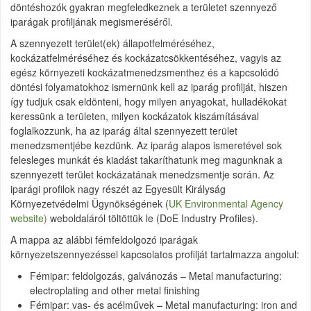
döntéshozók gyakran megfeledkeznek a területet szennyező
iparágak profiljának megismeréséről.
A szennyezett terület(ek) állapotfelméréséhez,
kockázatfelméréséhez és kockázatcsökkentéséhez, vagyis az
egész környezeti kockázatmenedzsmenthez és a kapcsolódó
döntési folyamatokhoz ismernünk kell az iparág profilját, hiszen
így tudjuk csak eldönteni, hogy milyen anyagokat, hulladékokat
keressünk a területen, milyen kockázatok kiszámításával
foglalkozzunk, ha az iparág által szennyezett terület
menedzsmentjébe kezdünk. Az iparág alapos ismeretével sok
felesleges munkát és kiadást takaríthatunk meg magunknak a
szennyezett terület kockázatának menedzsmentje során. Az
iparági profilok nagy részét az Egyesült Királyság
Környezetvédelmi Ügynökségének (
UK Environmental Agency
website)
weboldaláról töltöttük le (DoE Industry Profiles).
A mappa az alábbi fémfeldolgozó iparágak
környezetszennyezéssel kapcsolatos profilját tartalmazza angolul:
Fémipar: feldolgozás, galvánozás – Metal manufacturing:
electroplating and other metal finishing
Fémipar: vas- és acélművek – Metal manufacturing: iron and