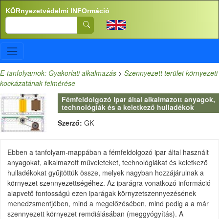
Ugrás a tartalomra
KÖRnyezetvédelmi INFOrmáció
Search
E-tanfolyamok: Gyakorlati alkalmazás
>
Szennyezett terület környezeti
kockázatának felmérése
Fémfeldolgozó ipar által alkalmazott anyagok,
technológiák és a keletkező hulladékok
Szerző:
GK
Ebben a tanfolyam-mappában a fémfeldolgozó ipar által használt
anyagokat, alkalmazott műveleteket, technológiákat és keletkező
hulladékokat gyűjtöttük össze, melyek nagyban hozzájárulnak a
környezet szennyezettségéhez. Az
iparágra vonatkozó információ
alapvető fontosságú ezen iparágak környzetszennyezésének
menedzsmentjében, mind a megelőzésében, mind pedig a a már
szennyezett környezet remdiálásában (meggyógyítás). A