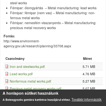
steel works
Fémipar: ólomgyártás – Metal manufacturing: lead works
Fémipar: fémipar (nem vas) – Metal manufacturing: non-
ferrous metal works
Fémipar: nemesfém visszanyerés – Metal manufacturing:
precious metal recovery works
Forrás
http://www.environment-
agency.gov.uk/research/planning/33708.aspx
Csatolmány
Méret
Iron and steelworks.pdf
5.71 MB
Lead works.pdf
4.76 MB
Nonferrous metal works.pdf
5.27 MB
Precious metal recovery works.pdf
5.07 MB
A honlapon sütiket használunk
Electroplating.pdf
4.77 MB
További információk
A Beleegyezés gombra kattintva hozzájárul ehhez.