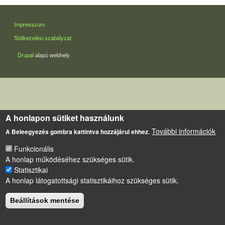
LÁBLÉC
Impresszum
Sütikezelési szabályzat
Drupal
alapú webhely
A honlapon sütiket használunk
További információk
A Beleegyezés gombra kattintva hozzájárul ehhez.
Funkcionális
A honlap működéséhez szükséges sütik.
Statisztikai
A honlap látogatottsági statisztikáihoz szükséges sütik.
Beállítások mentése