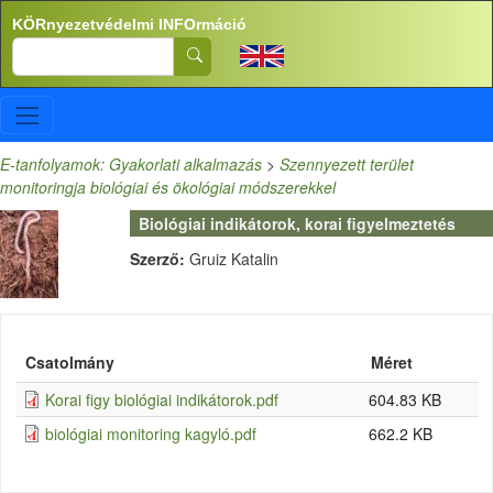
Ugrás a tartalomra
KÖRnyezetvédelmi INFOrmáció
Search
E-tanfolyamok: Gyakorlati alkalmazás
>
Szennyezett terület
monitoringja biológiai és ökológiai módszerekkel
Biológiai indikátorok, korai figyelmeztetés
Szerző:
Gruiz Katalin
Csatolmány
Méret
Korai figy biológiai indikátorok.pdf
604.83 KB
biológiai monitoring kagyló.pdf
662.2 KB