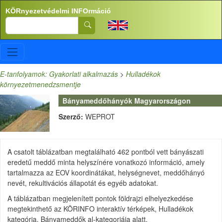
Ugrás a tartalomra
KÖRnyezetvédelmi INFOrmáció
Search
E-tanfolyamok: Gyakorlati alkalmazás
>
Hulladékok
környezetmenedzsmentje
Bányameddőhányók Magyarországon
Szerző:
WEPROT
A csatolt táblázatban megtalálható 462 pontból vett bányászati
eredetű meddő minta helyszínére vonatkozó információ, amely
tartalmazza az EOV koordinátákat, helységnevet, meddőhányó
nevét, rekultivációs állapotát és egyéb adatokat.
A táblázatban megjelenített pontok földrajzi elhelyezkedése
megtekinthető az KÖRINFO interaktív térképek, Hulladékok
kategória, Bányameddők al-kategoriája alatt.