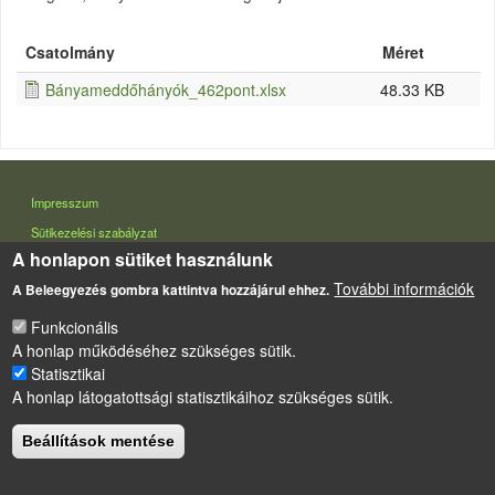
Csatolmány
Méret
Bányameddőhányók_462pont.xlsx
48.33 KB
LÁBLÉC
Impresszum
Sütikezelési szabályzat
A honlapon sütiket használunk
Drupal
alapú webhely
További információk
A Beleegyezés gombra kattintva hozzájárul ehhez.
Funkcionális
A honlap működéséhez szükséges sütik.
Statisztikai
A honlap látogatottsági statisztikáihoz szükséges sütik.
Beállítások mentése