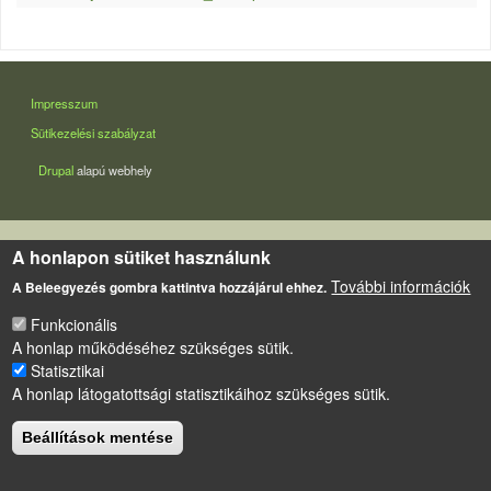
LÁBLÉC
Impresszum
Sütikezelési szabályzat
Drupal
alapú webhely
A honlapon sütiket használunk
További információk
A Beleegyezés gombra kattintva hozzájárul ehhez.
Funkcionális
A honlap működéséhez szükséges sütik.
Statisztikai
A honlap látogatottsági statisztikáihoz szükséges sütik.
Beállítások mentése