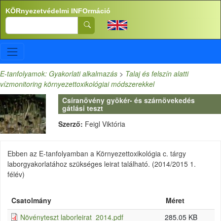
Ugrás a tartalomra
KÖRnyezetvédelmi INFOrmáció
Search
E-tanfolyamok: Gyakorlati alkalmazás
>
Talaj és felszín alatti
vízmonitoring környezettoxikológiai módszerekkel
Csíranövény gyökér- és szárnövekedés
gátlási teszt
Szerző:
Feigl Viktória
Ebben az E-tanfolyamban a Környezettoxikológia c. tárgy
laborgyakorlatához szükséges leirat található. (2014/2015 1.
félév)
Csatolmány
Méret
Növényteszt laborleirat_2014.pdf
285.05 KB