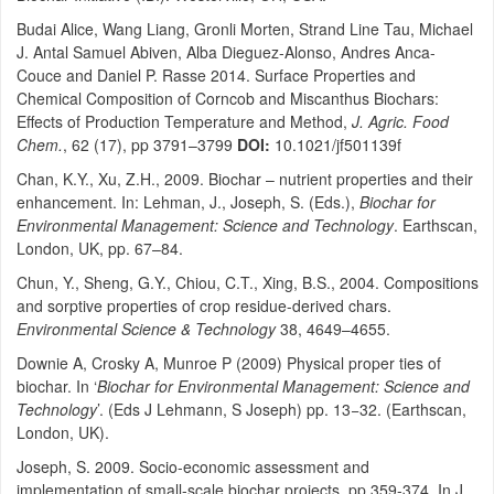
Budai Alice, Wang Liang, Gronli Morten, Strand Line Tau, Michael
J. Antal Samuel Abiven, Alba Dieguez-Alonso, Andres Anca-
Couce and Daniel P. Rasse 2014. Surface Properties and
Chemical Composition of Corncob and Miscanthus Biochars:
Effects of Production Temperature and Method,
J. Agric. Food
Chem.
, 62 (17), pp 3791–3799
DOI:
10.1021/jf501139f
Chan, K.Y., Xu, Z.H., 2009. Biochar – nutrient properties and their
enhancement. In: Lehman, J., Joseph, S. (Eds.),
Biochar for
Environmental Management: Science and Technology
. Earthscan,
London, UK, pp. 67–84.
Chun, Y., Sheng, G.Y., Chiou, C.T., Xing, B.S., 2004. Compositions
and sorptive properties of crop residue-derived chars.
Environmental Science & Technology
38, 4649–4655.
Downie A, Crosky A, Munroe P (2009) Physical proper ties of
biochar. In ‘
Biochar for Environmental Management: Science and
Technology
’. (Eds J Lehmann, S Joseph) pp. 13−32. (Earthscan,
London, UK).
Joseph, S. 2009. Socio-economic assessment and
implementation of small-scale biochar projects. pp.359-374. In J.