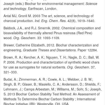
Joseph (eds.) Biochar for environmental management:
Science
and technology
. Earthscan, London.
Antal MJ, Gronli M. 2003 The art, science, and technology of
charcoal production.
Ind. Eng.
Chem. Res
. 42(8), 1619–1640.
Baldock, J.A., and R.J. Smernik. 2002. Chemical composition and
bioavailability of thermally altered Pinus resinosa (Red Pine)
wood.
Org. Geochem
. 33: 1093-1109.
Brewer, Catherine Elizabeth, 2012. Biochar characterization and
engineering,
Graduate Theses and Dissertations.
Paper 12284.
Brown, R. A.; Kercher, A. K.; Nguyen, T. H.; Nagle, D. C.; Ball, W.
P. 2006. Production and characterization of synthetic wood chars
for use as surrogates for natural sorbents.
Org. Geochem
. 37,
321−333.
Budai, A.; Zimmerman, A. R.; Cowie, A. L.; Webber, J. B. W.;
Singh, B. P.; Glaser, B.; Masiello, C. A.; Andersson, D.; Shields, F.;
Lehmann, J.; Camps Arbestain, M.; Williams, M.; Sohi, S.; Joseph,
S. 2013 Biochar Carbon Stability Test Method: An Assessment of
Methods To Determine Biochar Carbon Stability ; International
Biochar Initiative (IBI): Westerville, OH, USA.