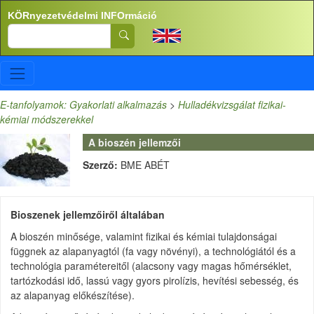
Ugrás a tartalomra
KÖRnyezetvédelmi INFOrmáció
Search
E-tanfolyamok: Gyakorlati alkalmazás
>
Hulladékvizsgálat fizikai-
kémiai módszerekkel
A bioszén jellemzői
Szerző:
BME ABÉT
Bioszenek jellemzőiről általában
A bioszén minősége, valamint fizikai és kémiai tulajdonságai
függnek az alapanyagtól (fa vagy növényi), a technológiától és a
technológia paramétereitől (alacsony vagy magas hőmérséklet,
tartózkodási idő, lassú vagy gyors pirolízis, hevítési sebesség, és
az alapanyag előkészítése).