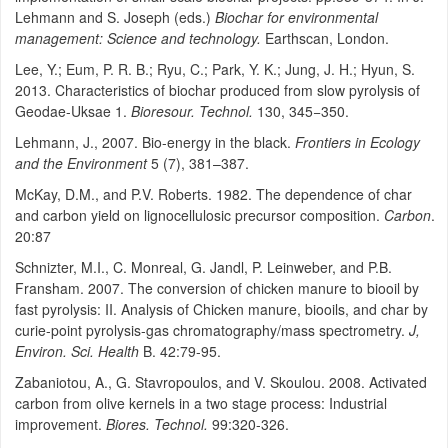
Lehmann and S. Joseph (eds.)
Biochar for environmental
management: Science and technology.
Earthscan, London.
Lee, Y.; Eum, P. R. B.; Ryu, C.; Park, Y. K.; Jung, J. H.; Hyun, S.
2013. Characteristics of biochar produced from slow pyrolysis of
Geodae-Uksae 1.
Bioresour. Technol.
130, 345−350.
Lehmann, J., 2007. Bio-energy in the black.
Frontiers in Ecology
and the Environment
5 (7), 381–387.
McKay, D.M., and P.V. Roberts. 1982. The dependence of char
and carbon yield on lignocellulosic precursor composition.
Carbon
.
20:87
Schnizter, M.I., C. Monreal, G. Jandl, P. Leinweber, and P.B.
Fransham. 2007. The conversion of chicken manure to biooil by
fast pyrolysis: II. Analysis of Chicken manure, biooils, and char by
curie-point pyrolysis-gas chromatography/mass spectrometry.
J,
Environ. Sci. Health
B. 42:79-95.
Zabaniotou, A., G. Stavropoulos, and V. Skoulou. 2008. Activated
carbon from olive kernels in a two stage process: Industrial
improvement.
Biores. Technol.
99:320-326.