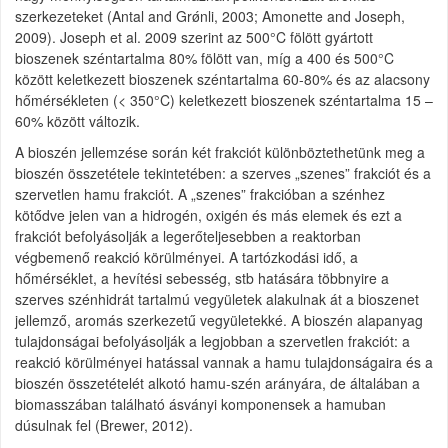
szerkezeteket (Antal and Grǿnli, 2003; Amonette and Joseph,
2009). Joseph et al. 2009 szerint az 500°C fölött gyártott
bioszenek széntartalma 80% fölött van, míg a 400 és 500°C
között keletkezett bioszenek széntartalma 60-80% és az alacsony
hőmérsékleten (< 350°C) keletkezett bioszenek széntartalma 15 –
60% között változik.
A bioszén jellemzése során két frakciót különböztethetünk meg a
bioszén összetétele tekintetében: a szerves „szenes” frakciót és a
szervetlen hamu frakciót. A „szenes” frakcióban a szénhez
kötődve jelen van a hidrogén, oxigén és más elemek és ezt a
frakciót befolyásolják a legerőteljesebben a reaktorban
végbemenő reakció körülményei. A tartózkodási idő, a
hőmérséklet, a hevítési sebesség, stb hatására többnyire a
szerves szénhidrát tartalmú vegyületek alakulnak át a bioszenet
jellemző, aromás szerkezetű vegyületekké. A bioszén alapanyag
tulajdonságai befolyásolják a legjobban a szervetlen frakciót: a
reakció körülményei hatással vannak a hamu tulajdonságaira és a
bioszén összetételét alkotó hamu-szén arányára, de általában a
biomasszában található ásványi komponensek a hamuban
dúsulnak fel (Brewer, 2012).