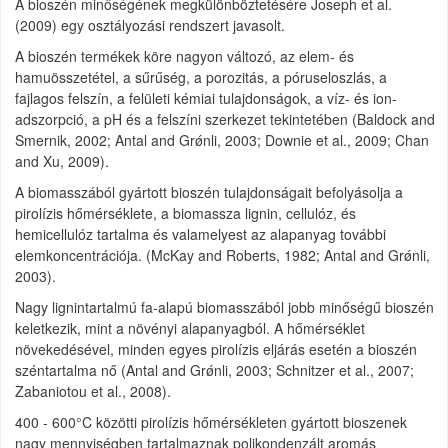
A bioszén minőségének megkülönböztetésére Joseph et al.
(2009) egy osztályozási rendszert javasolt.
A bioszén termékek köre nagyon változó, az elem- és
hamuösszetétel, a sűrűség, a porozitás, a póruseloszlás, a
fajlagos felszín, a felületi kémiai tulajdonságok, a víz- és ion-
adszorpció, a pH és a felszíni szerkezet tekintetében (Baldock and
Smernik, 2002; Antal and Grǿnli, 2003; Downie et al., 2009; Chan
and Xu, 2009).
A biomasszából gyártott bioszén tulajdonságait befolyásolja a
pirolízis hőmérséklete, a biomassza lignin, cellulóz, és
hemicellulóz tartalma és valamelyest az alapanyag további
elemkoncentrációja. (McKay and Roberts, 1982; Antal and Grǿnli,
2003).
Nagy lignintartalmú fa-alapú biomasszából jobb minőségű bioszén
keletkezik, mint a növényi alapanyagból. A hőmérséklet
növekedésével, minden egyes pirolízis eljárás esetén a bioszén
széntartalma nő (Antal and Grǿnli, 2003; Schnitzer et al., 2007;
Zabaniotou et al., 2008).
400 - 600°C közötti pirolízis hőmérsékleten gyártott bioszenek
nagy mennyiségben tartalmaznak polikondenzált aromás