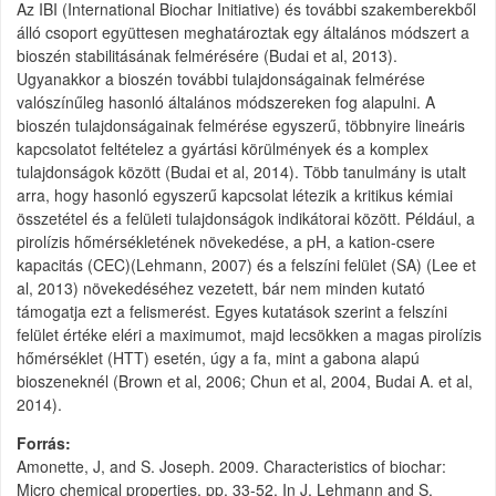
Az IBI (International Biochar Initiative) és további szakemberekből
álló csoport együttesen meghatároztak egy általános módszert a
bioszén stabilitásának felmérésére (Budai et al, 2013).
Ugyanakkor a bioszén további tulajdonságainak felmérése
valószínűleg hasonló általános módszereken fog alapulni. A
bioszén tulajdonságainak felmérése egyszerű, többnyire lineáris
kapcsolatot feltételez a gyártási körülmények és a komplex
tulajdonságok között (Budai et al, 2014). Több tanulmány is utalt
arra, hogy hasonló egyszerű kapcsolat létezik a kritikus kémiai
összetétel és a felületi tulajdonságok indikátorai között. Például, a
pirolízis hőmérsékletének növekedése, a pH, a kation-csere
kapacitás (CEC)(Lehmann, 2007) és a felszíni felület (SA) (Lee et
al, 2013) növekedéséhez vezetett, bár nem minden kutató
támogatja ezt a felismerést. Egyes kutatások szerint a felszíni
felület értéke eléri a maximumot, majd lecsökken a magas pirolízis
hőmérséklet (HTT) esetén, úgy a fa, mint a gabona alapú
bioszeneknél (Brown et al, 2006; Chun et al, 2004, Budai A. et al,
2014).
Forrás
Amonette, J, and S. Joseph. 2009. Characteristics of biochar:
Micro chemical properties. pp. 33-52. In J. Lehmann and S.