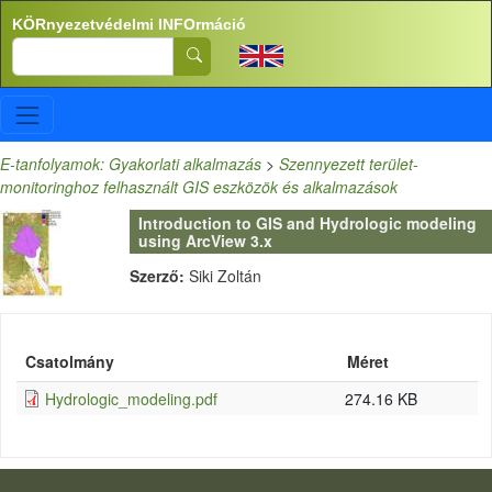
Ugrás a tartalomra
KÖRnyezetvédelmi INFOrmáció
Search
E-tanfolyamok: Gyakorlati alkalmazás
>
Szennyezett terület-
monitoringhoz felhasznált GIS eszközök és alkalmazások
Introduction to GIS and Hydrologic modeling
using ArcView 3.x
Szerző:
Siki Zoltán
Csatolmány
Méret
Hydrologic_modeling.pdf
274.16 KB