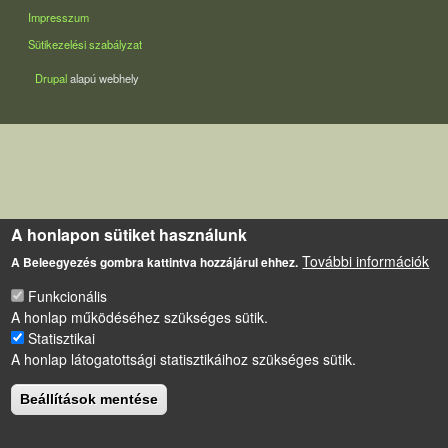
LÁBLÉC
Impresszum
Sütikezelési szabályzat
Drupal
alapú webhely
A honlapon sütiket használunk
További információk
A Beleegyezés gombra kattintva hozzájárul ehhez.
Funkcionális
A honlap működéséhez szükséges sütik.
Statisztikai
A honlap látogatottsági statisztikáihoz szükséges sütik.
Beállítások mentése