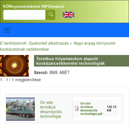
Ugrás a tartalomra
KÖRnyezetvédelmi INFOrmáció
Search
E-tanfolyamok: Gyakorlati alkalmazás
>
Vegyi anyag környezeti
kockázatának csökkentése
Termikus folyamatokon alapuló
kockázatcsökkentési technológiák
Szerző:
BME ABÉT
1 - 1 / 1 megjelenítése
On site
On site
termikus
termikus
142.15
deszorpciós
KB
deszorpciós
technológia.pdf
technológia