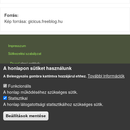
Forrás
Kép forrása: gicicus.freeblog.hu
LÁBLÉC
Impresszum
Sütikezelési szabályzat
Drupal
alapú webhely
A honlapon sütiket használunk
További információk
A Beleegyezés gombra kattintva hozzájárul ehhez.
Funkcionális
A honlap működéséhez szükséges sütik.
Statisztikai
A honlap látogatottsági statisztikáihoz szükséges sütik.
Beállítások mentése