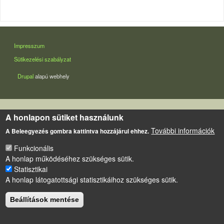
LÁBLÉC
Impresszum
Sütikezelési szabályzat
Drupal
alapú webhely
A honlapon sütiket használunk
További információk
A Beleegyezés gombra kattintva hozzájárul ehhez.
Funkcionális
A honlap működéséhez szükséges sütik.
Statisztikai
A honlap látogatottsági statisztikáihoz szükséges sütik.
Beállítások mentése