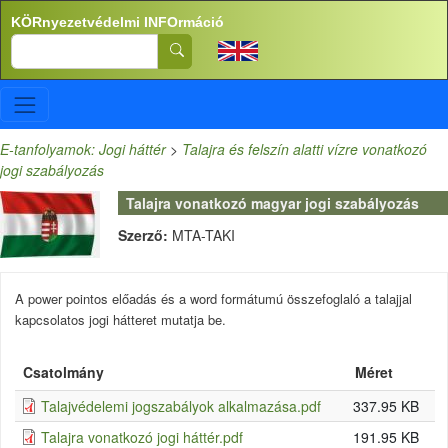
Ugrás a tartalomra
KÖRnyezetvédelmi INFOrmáció
Search
E-tanfolyamok: Jogi háttér
>
Talajra és felszín alatti vízre vonatkozó
jogi szabályozás
Talajra vonatkozó magyar jogi szabályozás
Szerző:
MTA-TAKI
A power pointos előadás és a word formátumú összefoglaló a talajjal
kapcsolatos jogi hátteret mutatja be.
Csatolmány
Méret
Talajvédelemi jogszabályok alkalmazása.pdf
337.95 KB
Talajra vonatkozó jogi háttér.pdf
191.95 KB