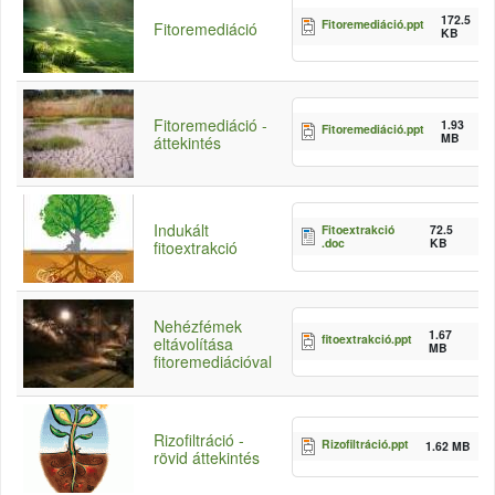
172.5
Fitoremediáció.ppt
Fitoremediáció
KB
Fitoremediáció -
1.93
Fitoremediáció.ppt
MB
áttekintés
Indukált
Fitoextrakció
72.5
.doc
KB
fitoextrakció
Nehézfémek
1.67
fitoextrakció.ppt
eltávolítása
MB
fitoremediációval
Rizofiltráció -
Rizofiltráció.ppt
1.62 MB
rövid áttekintés