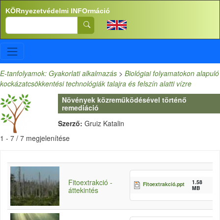
Ugrás a tartalomra
KÖRnyezetvédelmi INFOrmáció
Search
E-tanfolyamok: Gyakorlati alkalmazás
>
Biológiai folyamatokon alapuló
kockázatcsökkentési technológiák talajra és felszín alatti vízre
Növények közreműködésével történő
remediáció
Szerző:
Gruiz Katalin
1 - 7 / 7 megjelenítése
Fitoextrakció -
1.58
Fitoextrakció.ppt
MB
áttekintés