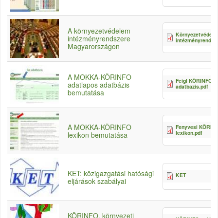
A környezetvédelem
Környezetvédel
intézményrendszere
intézményrendsze
Magyarországon
A MOKKA-KÖRINFO
Feigl KÖRINFO
adatlapos adatbázis
adatbazis.pdf
bemutatása
A MOKKA-KÖRINFO
Fenyvesi KÖRIN
lexikon.pdf
lexikon bemutatása
KET: közigazgatási hatósági
KET
6
eljárások szabályai
KÖRINFO, környezeti