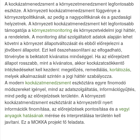
A kockázatmenedzsment a környezetmenedzsment legfontosabb
eszköze. A környezeti kockázatmenedzsment függvénye a
környezetpolitikának, az pedig a nagypolitikának és a gazdasági
helyzetnek. A környezeti kockázatmenedzsment két legfontosabb
támogatója a
környezetmonitoring
és környezetvédelmi jogi háttér,
a rendeletek. A monitoring által szolgáltatott adatok alapján lehet
követni a környezet állapotváltozását és ebből előrejelezni a
jövőbeni állapotot. Ezt kell összehasonlítani az elfogadható,
törvénybe is beiktatott kívánatos minőséggel. Ha az előrejelzett
állapot rosszabb, mint a kívánatos, akkor kockázatcsökkentő
intézkedéseket kell kezdeni: megelőzés, remediálás,
korlátozás
,
melyek alkalmazását szintén a jogi háttér szabályozza.
A modern
kockázatmenedzsment
eszköztára egyre finomodó
módszereket igényel, mind az adatszolgáltatás, információgyűjtés,
mind pedig az előrejelzések területén. A környezeti
kockázatmendzsment eszköztárát a környezetről nyert
információk finomítása, az előrejelzések pontosítása és a
vegyi
anyagok hatásának
mérése és interpretálása területén kell
javítani. Ez a MOKKA projekt fő feladata.