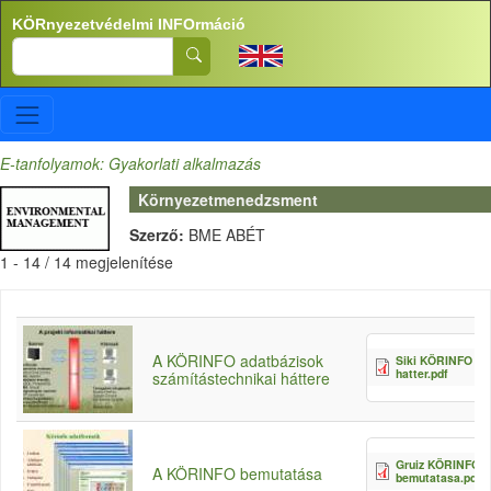
Ugrás a tartalomra
KÖRnyezetvédelmi INFOrmáció
Search
E-tanfolyamok: Gyakorlati alkalmazás
Környezetmenedzsment
Szerző:
BME ABÉT
1 - 14 / 14 megjelenítése
A KÖRINFO adatbázisok
Siki KÖRINFO sz
hatter.pdf
számítástechnikai háttere
Gruiz KÖRINFO
A KÖRINFO bemutatása
bemutatasa.pdf