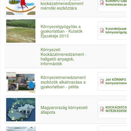
KÖRINFO tudásb
kockázatmenedzsment
bemutatása.pdf
mérnöki eszköztára
Környezetgyógyítás a
Kutatókéjszakája
gyakorlatban - Kutatók
környezetgyógyít
Éjszakája 2013
Környezeti
Kockázatmenedzsment -
hallgatói anyagok,
információk
Környezetmenedzsment
Jóri KÖRINFO
eszközök alkalmazása a
kornyezetmenedz
gyakorlatban - példa
Magyarország környezeti
KOCKÁZATCSÖK
INTÉZKEDÉSEK_
állapota