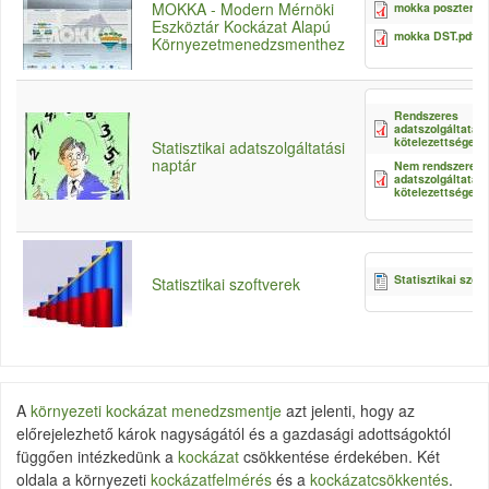
MOKKA - Modern Mérnöki
mokka poszter.pd
Eszköztár Kockázat Alapú
mokka DST.pdf
Környezetmenedzsmenthez
Rendszeres
adatszolgáltatási
kötelezettségek.
Statisztikai adatszolgáltatási
naptár
Nem rendszeres
adatszolgáltatási
kötelezettségek.
Statisztikai szof
Statisztikai szoftverek
A
környezeti kockázat menedzsmentje
azt jelenti, hogy az
előrejelezhető károk nagyságától és a gazdasági adottságoktól
függően intézkedünk a
kockázat
csökkentése érdekében. Két
oldala a környezeti
kockázatfelmérés
és a
kockázatcsökkentés
.