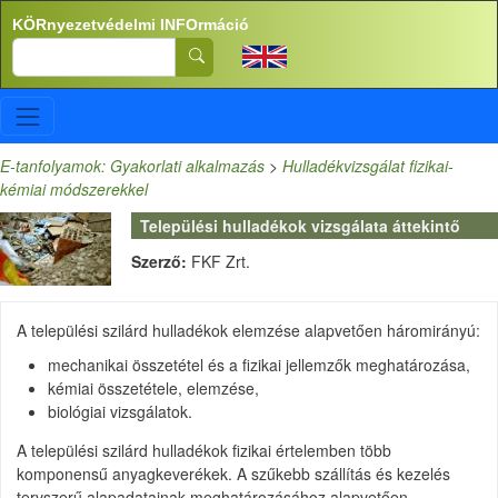
Ugrás a tartalomra
KÖRnyezetvédelmi INFOrmáció
Search
E-tanfolyamok: Gyakorlati alkalmazás
>
Hulladékvizsgálat fizikai-
kémiai módszerekkel
Települési hulladékok vizsgálata áttekintő
Szerző:
FKF Zrt.
A települési szilárd hulladékok elemzése alapvetően háromirányú:
mechanikai összetétel és a fizikai jellemzők meghatározása,
kémiai összetétele, elemzése,
biológiai vizsgálatok.
A települési szilárd hulladékok fizikai értelemben több
komponensű anyagkeverékek. A szűkebb szállítás és kezelés
tervszerű alapadatainak meghatározásához alapvetően