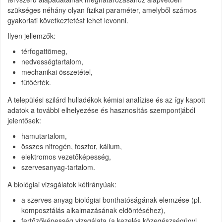
szükséges néhány olyan fizikai paraméter, amelyből számos
gyakorlati következtetést lehet levonni.
Ilyen jellemzők:
térfogattömeg,
nedvességtartalom,
mechanikai összetétel,
fűtőérték.
A települési szilárd hulladékok kémiai analízise és az így kapott
adatok a további elhelyezése és hasznosítás szempontjából
jelentősek:
hamutartalom,
összes nitrogén, foszfor, kálium,
elektromos vezetőképesség,
szervesanyag-tartalom.
A biológiai vizsgálatok kétirányúak:
a szerves anyag biológiai bonthatóságának elemzése (pl.
komposztálás alkalmazásának eldöntéséhez),
fertőzőképesség vizsgálata (a kezelés közegészségügyi