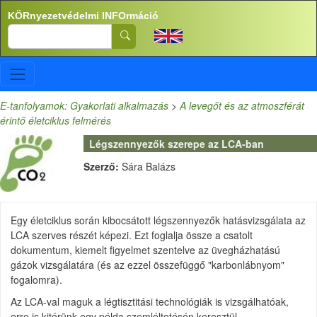
Ugrás a tartalomra
KÖRnyezetvédelmi INFOrmáció
Search
E-tanfolyamok: Gyakorlati alkalmazás
>
A levegőt és az atmoszférát
érintő életciklus felmérés
Légszennyezők szerepe az LCA-ban
Szerző:
Sára Balázs
Egy életciklus során kibocsátott légszennyezők hatásvizsgálata az
LCA szerves részét képezi. Ezt foglalja össze a csatolt
dokumentum, kiemelt figyelmet szentelve az üvegházhatású
gázok vizsgálatára (és az ezzel összefüggő "karbonlábnyom"
fogalomra).
Az LCA-val maguk a légtisztitási technológiák is vizsgálhatóak,
erre is kitérünk egy példa szemléltetésén keresztül.