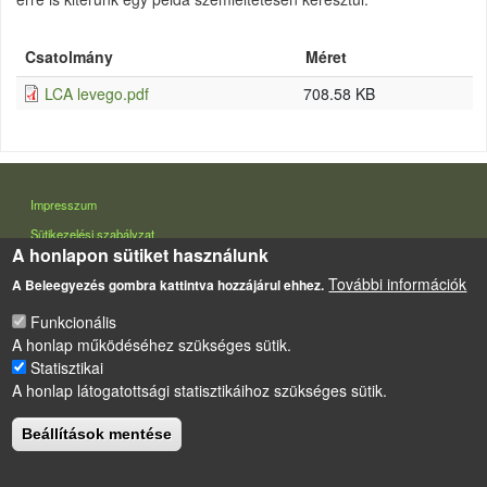
Csatolmány
Méret
LCA levego.pdf
708.58 KB
LÁBLÉC
Impresszum
Sütikezelési szabályzat
A honlapon sütiket használunk
Drupal
alapú webhely
További információk
A Beleegyezés gombra kattintva hozzájárul ehhez.
Funkcionális
A honlap működéséhez szükséges sütik.
Statisztikai
A honlap látogatottsági statisztikáihoz szükséges sütik.
Beállítások mentése