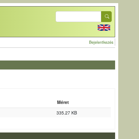
Search
User account 
Bejelentkezés
Méret
335.27 KB