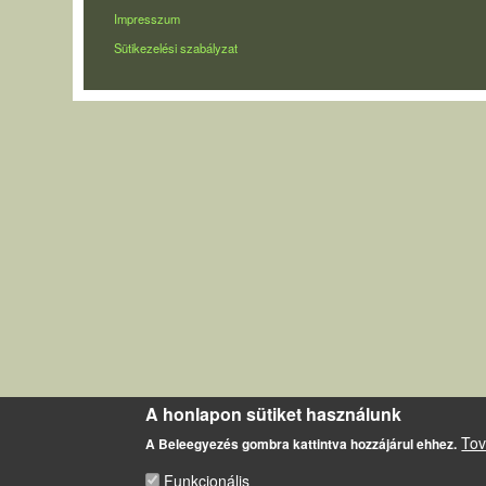
LÁBLÉC
Impresszum
Sütikezelési szabályzat
A honlapon sütiket használunk
Tov
A Beleegyezés gombra kattintva hozzájárul ehhez.
Funkcionális