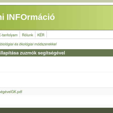
i INFOrmáció
E-tanfolyam
Rólunk
KÉR
biológiai és ökológiai módszerekkel
lapítása zuzmók segítségével
ségévelGK.pdf