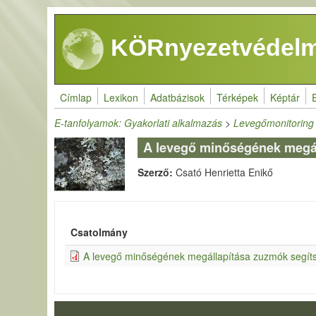
Ugrás a tartalomra
KÖRnyezetvédelm
Címlap
Lexikon
Adatbázisok
Térképek
Képtár
E-tanfolyamok: Gyakorlati alkalmazás
>
Levegőmonitoring 
A levegő minőségének megál
Szerző:
Csató Henrietta Enikő
Csatolmány
A levegő minőségének megállapítása zuzmók segít