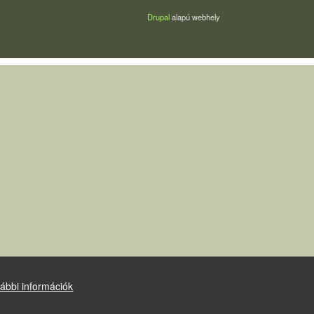
Drupal
alapú webhely
ábbi információk