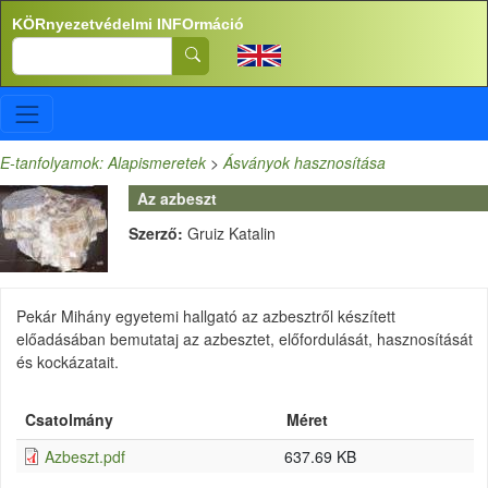
Ugrás a tartalomra
KÖRnyezetvédelmi INFOrmáció
Search
E-tanfolyamok: Alapismeretek
>
Ásványok hasznosítása
Az azbeszt
Szerző:
Gruiz Katalin
Pekár Mihány egyetemi hallgató az azbesztről készített
előadásában bemutataj az azbesztet, előfordulását, hasznosítását
és kockázatait.
Csatolmány
Méret
Azbeszt.pdf
637.69 KB