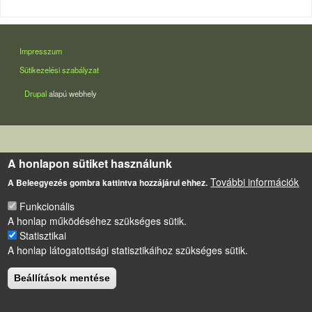
LÁBLÉC
Impresszum
Sütikezelési szabályzat
Drupal
alapú webhely
A honlapon sütiket használunk
További információk
A Beleegyezés gombra kattintva hozzájárul ehhez.
Funkcionális
A honlap működéséhez szükséges sütik.
Statisztikai
A honlap látogatottsági statisztikáihoz szükséges sütik.
Beállítások mentése