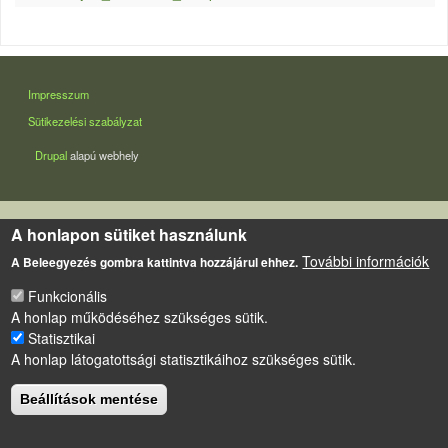
LÁBLÉC
Impresszum
Sütikezelési szabályzat
Drupal
alapú webhely
A honlapon sütiket használunk
További információk
A Beleegyezés gombra kattintva hozzájárul ehhez.
Funkcionális
A honlap működéséhez szükséges sütik.
Statisztikai
A honlap látogatottsági statisztikáihoz szükséges sütik.
Beállítások mentése