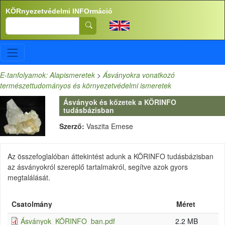
Ugrás a tartalomra
KÖRnyezetvédelmi INFOrmáció
Search
E-tanfolyamok: Alapismeretek
>
Ásványokra vonatkozó
természettudományos és környezetvédelmi ismeretek
Ásványok és kőzetek a KÖRINFO
tudásbázisban
Szerző:
Vaszita Emese
Az összefoglalóban áttekintést adunk a KÖRINFO tudásbázisban
az ásványokról szereplő tartalmakról, segítve azok gyors
megtalálását.
Csatolmány
Méret
Ásványok_KÖRINFO_ban.pdf
2.2 MB