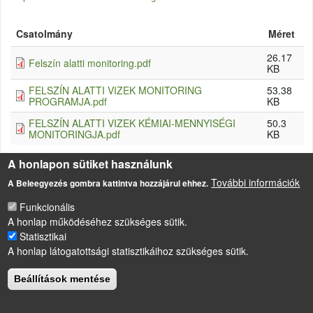
Csatolmány
Méret
26.17
Felszín alatti monitoring.pdf
KB
FELSZÍN ALATTI VIZEK MONITORING
53.38
PROGRAMJA.pdf
KB
FELSZÍN ALATTI VIZEK KÉMIAI-MENNYISÉGI
50.3
MONITORINGJA.pdf
KB
A honlapon sütiket használunk
További információk
A Beleegyezés gombra kattintva hozzájárul ehhez.
LÁBLÉC
Impresszum
Funkcionális
A honlap működéséhez szükséges sütik.
Sütikezelési szabályzat
Statisztikai
Drupal
alapú webhely
A honlap látogatottsági statisztikáihoz szükséges sütik.
Beállítások mentése