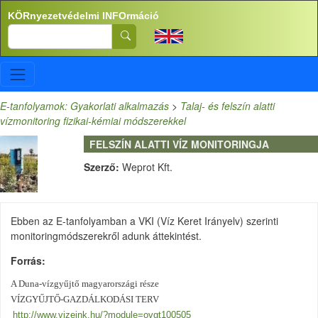
Ugrás a tartalomra
KÖRnyezetvédelmi INFOrmáció
Search
E-tanfolyamok: Gyakorlati alkalmazás
>
Talaj- és felszín alatti
vízmonitoring fizikai-kémiai módszerekkel
FELSZÍN ALATTI VÍZ MONITORINGJA
Szerző:
Weprot Kft.
Ebben az E-tanfolyamban a VKI (Víz Keret Irányelv) szerinti
monitoringmódszerekről adunk áttekintést.
Forrás
A Duna-vízgyűjtő magyarországi része
VÍZGYŰJTŐ-GAZDÁLKODÁSI TERV
http://www.vizeink.hu/?module=ovgt100505